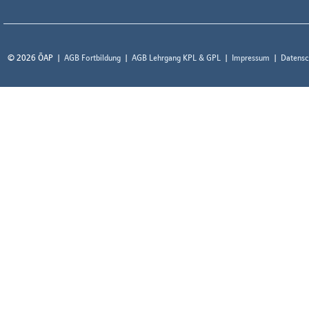
© 2026 ÖAP
AGB Fortbildung
AGB Lehrgang KPL & GPL
Impressum
Datensc