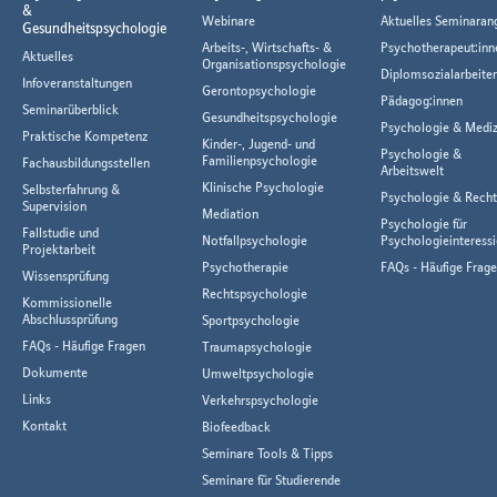
&
Webinare
Aktuelles Seminaran
Gesundheitspsychologie
Arbeits-, Wirtschafts- &
Psychotherapeut:inn
Aktuelles
Organisationspsychologie
Diplomsozialarbeiter
Infoveranstaltungen
Gerontopsychologie
Pädagog:innen
Seminarüberblick
Gesundheitspsychologie
Psychologie & Mediz
Praktische Kompetenz
Kinder-, Jugend- und
Psychologie &
Familienpsychologie
Fachausbildungsstellen
Arbeitswelt
Klinische Psychologie
Selbsterfahrung &
Psychologie & Rech
Supervision
Mediation
Psychologie für
Fallstudie und
Notfallpsychologie
Psychologieinteressi
Projektarbeit
Psychotherapie
FAQs - Häufige Frag
Wissensprüfung
Rechtspsychologie
Kommissionelle
Abschlussprüfung
Sportpsychologie
FAQs - Häufige Fragen
Traumapsychologie
Dokumente
Umweltpsychologie
Links
Verkehrspsychologie
Kontakt
Biofeedback
Seminare Tools & Tipps
Seminare für Studierende