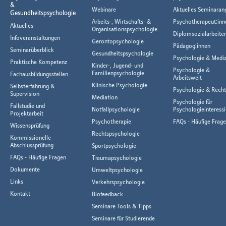
&
Webinare
Aktuelles Seminaran
Gesundheitspsychologie
Arbeits-, Wirtschafts- &
Psychotherapeut:inn
Aktuelles
Organisationspsychologie
Diplomsozialarbeiter
Infoveranstaltungen
Gerontopsychologie
Pädagog:innen
Seminarüberblick
Gesundheitspsychologie
Psychologie & Mediz
Praktische Kompetenz
Kinder-, Jugend- und
Psychologie &
Familienpsychologie
Fachausbildungsstellen
Arbeitswelt
Klinische Psychologie
Selbsterfahrung &
Psychologie & Rech
Supervision
Mediation
Psychologie für
Fallstudie und
Notfallpsychologie
Psychologieinteressi
Projektarbeit
Psychotherapie
FAQs - Häufige Frag
Wissensprüfung
Rechtspsychologie
Kommissionelle
Abschlussprüfung
Sportpsychologie
FAQs - Häufige Fragen
Traumapsychologie
Dokumente
Umweltpsychologie
Links
Verkehrspsychologie
Kontakt
Biofeedback
Seminare Tools & Tipps
Seminare für Studierende