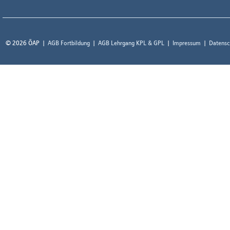
© 2026 ÖAP
AGB Fortbildung
AGB Lehrgang KPL & GPL
Impressum
Datensc