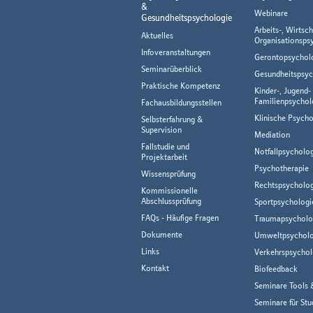
&
Webinare
Gesundheitspsychologie
Arbeits-, Wirtsch
Aktuelles
Organisationsps
Infoveranstaltungen
Gerontopsychol
Seminarüberblick
Gesundheitspsyc
Praktische Kompetenz
Kinder-, Jugend-
Familienpsychol
Fachausbildungsstellen
Klinische Psycho
Selbsterfahrung &
Supervision
Mediation
Fallstudie und
Notfallpsycholo
Projektarbeit
Psychotherapie
Wissensprüfung
Rechtspsycholog
Kommissionelle
Abschlussprüfung
Sportpsychologi
FAQs - Häufige Fragen
Traumapsycholo
Dokumente
Umweltpsycholo
Links
Verkehrspsychol
Kontakt
Biofeedback
Seminare Tools 
Seminare für Stu