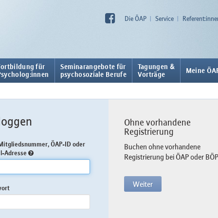
Die ÖAP
Service
Referent:inne
Fortbildung für
Seminarangebote für
Tagungen &
Meine ÖA
Psycholog:innen
psychosoziale Berufe
Vorträge
loggen
Ohne vorhandene
Registrierung
itgliedsnummer, ÖAP-ID oder
Buchen ohne vorhandene
l-Adresse
Registrierung bei ÖAP oder BÖ
Weiter
wort