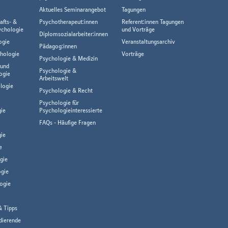
Aktuelles Seminarangebot
Tagungen
afts- &
Psychotherapeut:innen
Referent:innen Tagungen
ychologie
und Vorträge
Diplomsozialarbeiter:innen
ogie
Veranstaltungsarchiv
Pädagog:innen
hologie
Vorträge
Psychologie & Medizin
 und
Psychologie &
ogie
Arbeitswelt
logie
Psychologie & Recht
Psychologie für
gie
Psychologieinteressierte
FAQs - Häufige Fragen
ie
e
gie
gie
ogie
& Tipps
dierende