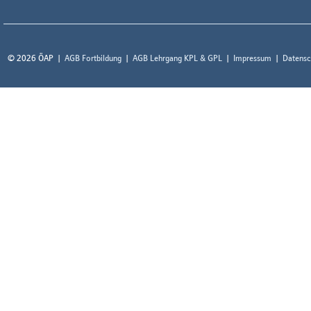
© 2026 ÖAP
AGB Fortbildung
AGB Lehrgang KPL & GPL
Impressum
Datensc