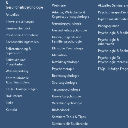
&
Webinare
Aktuelles Seminaran
Gesundheitspsychologie
Arbeits-, Wirtschafts- &
Psychotherapeut:inn
Aktuelles
Organisationspsychologie
Diplomsozialarbeiter
Infoveranstaltungen
Gerontopsychologie
Pädagog:innen
Seminarüberblick
Gesundheitspsychologie
Psychologie & Mediz
Praktische Kompetenz
Kinder-, Jugend- und
Psychologie &
Familienpsychologie
Fachausbildungsstellen
Arbeitswelt
Klinische Psychologie
Selbsterfahrung &
Psychologie & Rech
Supervision
Mediation
Psychologie für
Fallstudie und
Notfallpsychologie
Psychologieinteressi
Projektarbeit
Psychotherapie
FAQs - Häufige Frag
Wissensprüfung
Rechtspsychologie
Kommissionelle
Abschlussprüfung
Sportpsychologie
FAQs - Häufige Fragen
Traumapsychologie
Dokumente
Umweltpsychologie
Links
Verkehrspsychologie
Kontakt
Biofeedback
Seminare Tools & Tipps
Seminare für Studierende