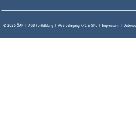
© 2026 ÖAP
AGB Fortbildung
AGB Lehrgang KPL & GPL
Impressum
Datensc