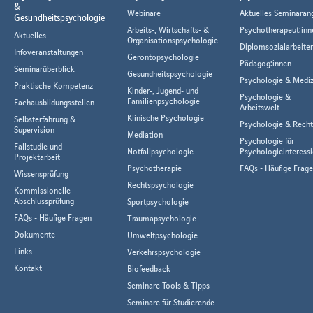
&
Webinare
Aktuelles Seminaran
Gesundheitspsychologie
Arbeits-, Wirtschafts- &
Psychotherapeut:inn
Aktuelles
Organisationspsychologie
Diplomsozialarbeiter
Infoveranstaltungen
Gerontopsychologie
Pädagog:innen
Seminarüberblick
Gesundheitspsychologie
Psychologie & Mediz
Praktische Kompetenz
Kinder-, Jugend- und
Psychologie &
Familienpsychologie
Fachausbildungsstellen
Arbeitswelt
Klinische Psychologie
Selbsterfahrung &
Psychologie & Rech
Supervision
Mediation
Psychologie für
Fallstudie und
Notfallpsychologie
Psychologieinteressi
Projektarbeit
Psychotherapie
FAQs - Häufige Frag
Wissensprüfung
Rechtspsychologie
Kommissionelle
Abschlussprüfung
Sportpsychologie
FAQs - Häufige Fragen
Traumapsychologie
Dokumente
Umweltpsychologie
Links
Verkehrspsychologie
Kontakt
Biofeedback
Seminare Tools & Tipps
Seminare für Studierende