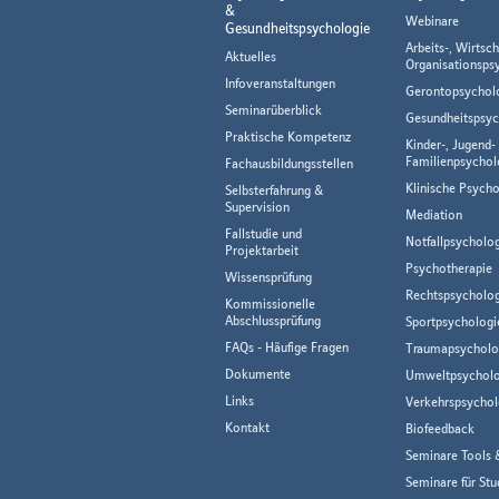
&
Webinare
Gesundheitspsychologie
Arbeits-, Wirtsch
Aktuelles
Organisationsps
Infoveranstaltungen
Gerontopsychol
Seminarüberblick
Gesundheitspsyc
Praktische Kompetenz
Kinder-, Jugend-
Familienpsychol
Fachausbildungsstellen
Klinische Psycho
Selbsterfahrung &
Supervision
Mediation
Fallstudie und
Notfallpsycholo
Projektarbeit
Psychotherapie
Wissensprüfung
Rechtspsycholog
Kommissionelle
Abschlussprüfung
Sportpsychologi
FAQs - Häufige Fragen
Traumapsycholo
Dokumente
Umweltpsycholo
Links
Verkehrspsychol
Kontakt
Biofeedback
Seminare Tools 
Seminare für Stu