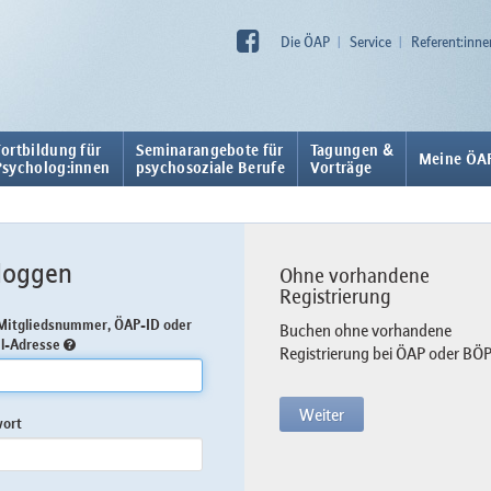
Die ÖAP
Service
Referent:inne
Fortbildung für
Seminarangebote für
Tagungen &
Meine ÖA
Psycholog:innen
psychosoziale Berufe
Vorträge
loggen
Ohne vorhandene
Registrierung
itgliedsnummer, ÖAP-ID oder
Buchen ohne vorhandene
l-Adresse
Registrierung bei ÖAP oder BÖ
Weiter
wort