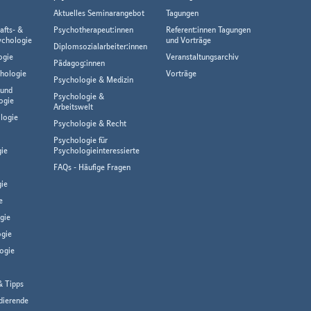
Aktuelles Seminarangebot
Tagungen
afts- &
Psychotherapeut:innen
Referent:innen Tagungen
ychologie
und Vorträge
Diplomsozialarbeiter:innen
ogie
Veranstaltungsarchiv
Pädagog:innen
hologie
Vorträge
Psychologie & Medizin
 und
Psychologie &
ogie
Arbeitswelt
logie
Psychologie & Recht
Psychologie für
gie
Psychologieinteressierte
FAQs - Häufige Fragen
ie
e
gie
gie
ogie
& Tipps
dierende