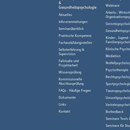
&
Webinare
Gesundheitspsychologie
Arbeits-, Wirtsch
Aktuelles
Organisationsps
Infoveranstaltungen
Gerontopsychol
Seminarüberblick
Gesundheitspsyc
Praktische Kompetenz
Kinder-, Jugend-
Familienpsychol
Fachausbildungsstellen
Klinische Psycho
Selbsterfahrung &
Supervision
Mediation
Fallstudie und
Notfallpsycholo
Projektarbeit
Psychotherapie
Wissensprüfung
Rechtspsycholog
Kommissionelle
Abschlussprüfung
Sportpsychologi
FAQs - Häufige Fragen
Traumapsycholo
Dokumente
Umweltpsycholo
Links
Verkehrspsychol
Kontakt
Biofeedback
Seminare Tools 
Seminare für Stu