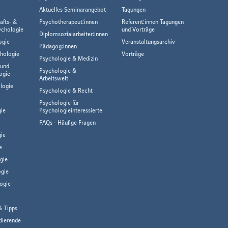
Aktuelles Seminarangebot
Tagungen
afts- &
Psychotherapeut:innen
Referent:innen Tagungen
ychologie
und Vorträge
Diplomsozialarbeiter:innen
ogie
Veranstaltungsarchiv
Pädagog:innen
hologie
Vorträge
Psychologie & Medizin
 und
Psychologie &
ogie
Arbeitswelt
logie
Psychologie & Recht
Psychologie für
gie
Psychologieinteressierte
FAQs - Häufige Fragen
ie
e
gie
gie
ogie
& Tipps
dierende