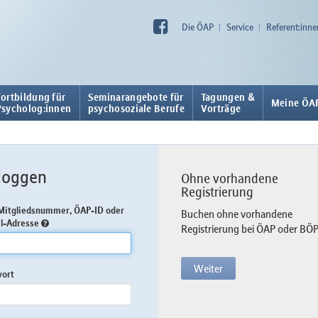
Die ÖAP
Service
Referent:inne
Fortbildung für
Seminarangebote für
Tagungen &
Meine ÖA
Psycholog:innen
psychosoziale Berufe
Vorträge
loggen
Ohne vorhandene
Registrierung
itgliedsnummer, ÖAP-ID oder
Buchen ohne vorhandene
l-Adresse
Registrierung bei ÖAP oder BÖ
Weiter
wort