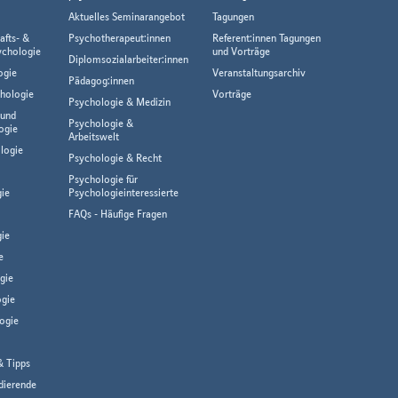
Aktuelles Seminarangebot
Tagungen
afts- &
Psychotherapeut:innen
Referent:innen Tagungen
ychologie
und Vorträge
Diplomsozialarbeiter:innen
ogie
Veranstaltungsarchiv
Pädagog:innen
hologie
Vorträge
Psychologie & Medizin
 und
Psychologie &
ogie
Arbeitswelt
logie
Psychologie & Recht
Psychologie für
gie
Psychologieinteressierte
FAQs - Häufige Fragen
ie
e
gie
gie
ogie
& Tipps
dierende