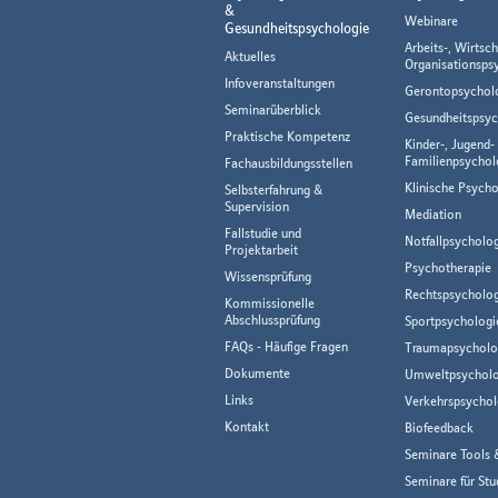
&
Webinare
Gesundheitspsychologie
Arbeits-, Wirtsch
Aktuelles
Organisationsps
Infoveranstaltungen
Gerontopsychol
Seminarüberblick
Gesundheitspsyc
Praktische Kompetenz
Kinder-, Jugend-
Familienpsychol
Fachausbildungsstellen
Klinische Psycho
Selbsterfahrung &
Supervision
Mediation
Fallstudie und
Notfallpsycholo
Projektarbeit
Psychotherapie
Wissensprüfung
Rechtspsycholog
Kommissionelle
Abschlussprüfung
Sportpsychologi
FAQs - Häufige Fragen
Traumapsycholo
Dokumente
Umweltpsycholo
Links
Verkehrspsychol
Kontakt
Biofeedback
Seminare Tools 
Seminare für Stu