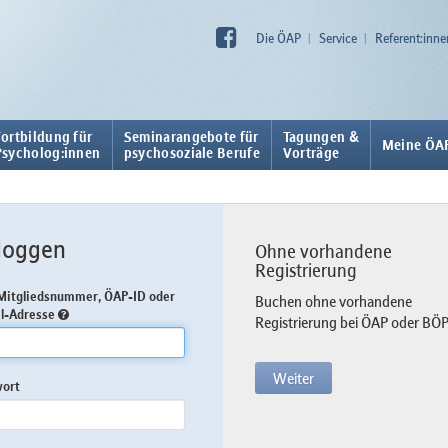
Die ÖAP
Service
Referent:inne
Fortbildung für
Seminarangebote für
Tagungen &
Meine ÖA
Psycholog:innen
psychosoziale Berufe
Vorträge
loggen
Ohne vorhandene
Registrierung
itgliedsnummer, ÖAP-ID oder
Buchen ohne vorhandene
l-Adresse
Registrierung bei ÖAP oder BÖ
Weiter
wort