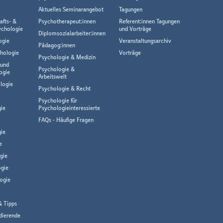
Aktuelles Seminarangebot
Tagungen
afts- &
Psychotherapeut:innen
Referent:innen Tagungen
ychologie
und Vorträge
Diplomsozialarbeiter:innen
ogie
Veranstaltungsarchiv
Pädagog:innen
hologie
Vorträge
Psychologie & Medizin
 und
Psychologie &
ogie
Arbeitswelt
logie
Psychologie & Recht
Psychologie für
gie
Psychologieinteressierte
FAQs - Häufige Fragen
ie
e
gie
gie
ogie
& Tipps
dierende