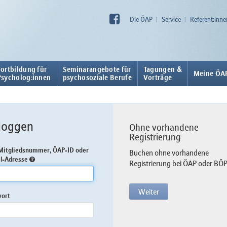
Die ÖAP
Service
Referent:inne
Fortbildung für
Seminarangebote für
Tagungen &
Meine ÖA
Psycholog:innen
psychosoziale Berufe
Vorträge
loggen
Ohne vorhandene
Registrierung
itgliedsnummer, ÖAP-ID oder
Buchen ohne vorhandene
l-Adresse
Registrierung bei ÖAP oder BÖ
Weiter
wort