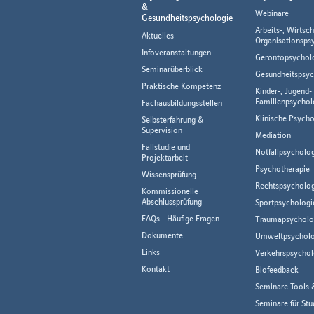
&
Webinare
Gesundheitspsychologie
Arbeits-, Wirtsch
Aktuelles
Organisationsps
Infoveranstaltungen
Gerontopsychol
Seminarüberblick
Gesundheitspsyc
Praktische Kompetenz
Kinder-, Jugend-
Familienpsychol
Fachausbildungsstellen
Klinische Psycho
Selbsterfahrung &
Supervision
Mediation
Fallstudie und
Notfallpsycholo
Projektarbeit
Psychotherapie
Wissensprüfung
Rechtspsycholog
Kommissionelle
Abschlussprüfung
Sportpsychologi
FAQs - Häufige Fragen
Traumapsycholo
Dokumente
Umweltpsycholo
Links
Verkehrspsychol
Kontakt
Biofeedback
Seminare Tools 
Seminare für Stu