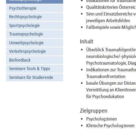
Indikationen für Traumat
Qualitätskriterien Österrei
Psychotherapie
Sinn und Einsatzbereiche 
Rechtspsychologie
jeweiligen Arbeitsfeldes
Sportpsychologie
Fallbeispiele sowie Möglic
Traumapsychologie
Inhalt
Umweltpsychologie
Überblick Traumafolgestör
Verkehrspsychologie
neurobiologische/-physiolo
Biofeedback
Psychotraumatologie, Dia
Seminare Tools & Tipps
Indikationen zur Traumather
Traumakonfrontation
Seminare für Studierende
basale Übungen zur Distanz
Vermittlung an KlientInnen
für Psychoedukation
Zielgruppen
Psycholog:innen
Klinische Psycholog:innen