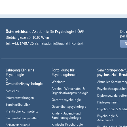
Österreichische Akademie für Psychologie | ÖAP
Die
per 
Dietrichgasse 25, 1030 Wien
Tel.: +43/1/407 26 72 |
akademie@oap.at
|
Kontakt
N
Lehrgang Klinische
Fortbildung für
Seminarangebote f
Psychologie
Psycholog:innen
psychosoziale Beru
&
Webinare
Aktuelles Seminaran
Gesundheitspsychologie
Arbeits-, Wirtschafts- &
Psychotherapeut:inn
Aktuelles
Organisationspsychologie
Diplomsozialarbeiter
Infoveranstaltungen
Gerontopsychologie
Pädagog:innen
Seminarüberblick
Gesundheitspsychologie
Psychologie & Mediz
Praktische Kompetenz
Kinder-, Jugend- und
Psychologie &
Familienpsychologie
Fachausbildungsstellen
Arbeitswelt
Klinische Psychologie
Selbsterfahrung &
Psychologie & Rech