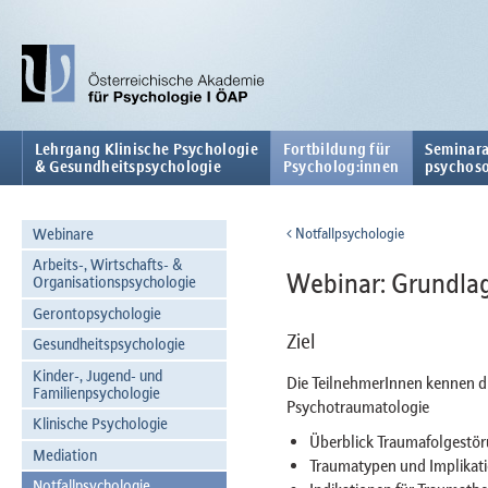
Lehrgang Klinische Psychologie
Fortbildung für
Seminara
& Gesundheitspsychologie
Psycholog:innen
psychoso
Webinare
Notfallpsychologie
Arbeits-, Wirtschafts- &
Webinar: Grundla
Organisationspsychologie
Gerontopsychologie
Ziel
Gesundheitspsychologie
Kinder-, Jugend- und
Die TeilnehmerInnen kennen d
Familienpsychologie
Psychotraumatologie
Klinische Psychologie
Überblick Traumafolgestör
Mediation
Traumatypen und Implikati
Notfallpsychologie