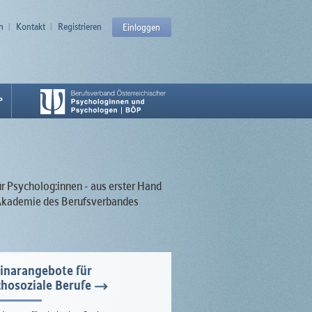
n
Kontakt
Registrieren
Einloggen
P
ür Psycholog:innen - aus erster Hand
r Akademie des Berufsverbandes
inarangebote für
hosoziale Berufe