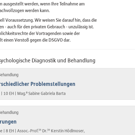
n ausgestellt werden, wenn Ihre Teilnahme am
achvollzogen werden kann.
ell Voraussetzung. Wir weisen Sie darauf hin, dass die
 - auch für den privaten Gebrauch - unzulässig ist.
önlichkeitsrechte der Vortragenden sowie der
lt einen Verstoß gegen die DSGVO dar.
psychologische Diagnostik und Behandlung
 Behandlung
schiedlicher Problemstellungen
a
 |
10 EH |
Mag.
Sabine Gabriela Barta
 Behandlung
örungen
in
in
ne |
8 EH |
Assoc.-Prof.
Dr.
Kerstin Hödlmoser,