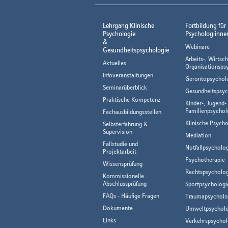
Lehrgang Klinische
Fortbildung für
Psychologie
Psycholog:inne
&
Webinare
Gesundheitspsychologie
Arbeits-, Wirtsch
Aktuelles
Organisationsps
Infoveranstaltungen
Gerontopsychol
Seminarüberblick
Gesundheitspsyc
Praktische Kompetenz
Kinder-, Jugend-
Familienpsychol
Fachausbildungsstellen
Klinische Psycho
Selbsterfahrung &
Supervision
Mediation
Fallstudie und
Notfallpsycholo
Projektarbeit
Psychotherapie
Wissensprüfung
Rechtspsycholog
Kommissionelle
Abschlussprüfung
Sportpsychologi
FAQs - Häufige Fragen
Traumapsycholo
Dokumente
Umweltpsycholo
Links
Verkehrspsychol