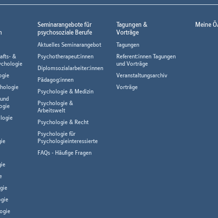
Seminarangebote für
Tagungen &
Meine Ö
n
psychosoziale Berufe
Vorträge
Aktuelles Seminarangebot
Tagungen
afts- &
Psychotherapeut:innen
Referent:innen Tagungen
ychologie
und Vorträge
Diplomsozialarbeiter:innen
ogie
Veranstaltungsarchiv
Pädagog:innen
hologie
Vorträge
Psychologie & Medizin
 und
Psychologie &
ogie
Arbeitswelt
logie
Psychologie & Recht
Psychologie für
gie
Psychologieinteressierte
FAQs - Häufige Fragen
ie
e
gie
gie
ogie