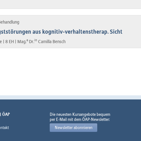
 Behandlung
tstörungen aus kognitiv-verhaltenstherap. Sicht
a
in
e |
8 EH |
Mag.
Dr.
Camilla Bensch
 | ÖAP
Die neuesten Kursangebote bequem
per E-Mail mit dem ÖAP-Newsletter:
ntakt
Newsletter abonnieren