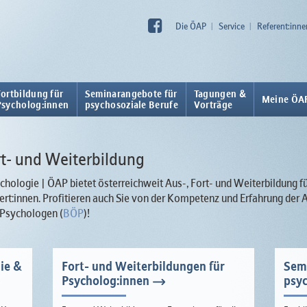
Die ÖAP
Service
Referent:inne
Fortbildung für
Seminarangebote für
Tagungen &
Meine ÖA
Psycholog:innen
psychosoziale Berufe
Vorträge
ort- und Weiterbildung
hologie | ÖAP bietet österreichweit Aus-, Fort- und Weiterbildung f
rt:innen. Profitieren auch Sie von der Kompetenz und Erfahrung de
 Psychologen (
BÖP
)!
ie &
Fort- und Weiterbildungen für
Sem
Psycholog:innen
psyc