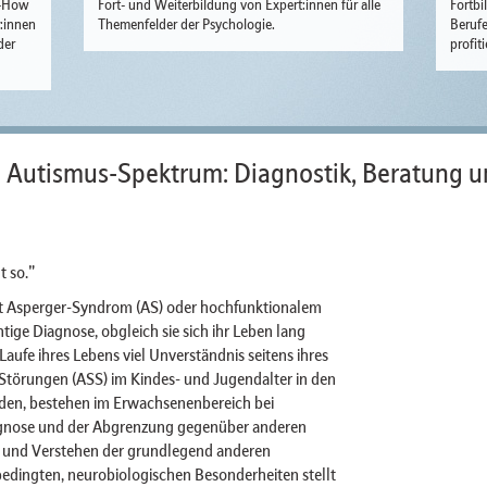
w-How
Fort- und Weiterbildung von Expert:innen für alle
Fortbi
r:innen
Themenfelder der Psychologie.
Berufe
der
profit
 Autismus-Spektrum: Diagnostik, Beratung 
t so."
it Asperger-Syndrom (AS) oder hochfunktionalem
htige Diagnose, obgleich sie sich ihr Leben lang
aufe ihres Lebens viel Unverständnis seitens ihres
örungen (ASS) im Kindes- und Jugendalter in den
rden, bestehen im Erwachsenenbereich bei
agnose und der Abgrenzung gegenüber anderen
n und Verstehen der grundlegend anderen
dingten, neurobiologischen Besonderheiten stellt