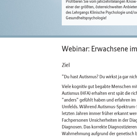
Profitieren Sie vom jahrzehntelangen Kno
einer der größten, österreichweiten Anbiete
des Lehrgangs Klinische Psychologie und/o
Gesundheitspsychologie!
Webinar: Erwachsene im
Ziel
"Du hast Autismus? Du wirkst ja gar nich
Viele kognitiv gut begabte Menschen m
Autismus (HFA) erhalten erst spät die ric
"anders" gefühlt haben und erfahren im L
Umfelds. Während Autismus-Spektrum-St
letzten Jahren immer früher erkannt we
Fachpersonen Unsicherheiten in der Di
Diagnosen. Das korrekte Diagnostiziere
Wahrnehmung aufgrund der genetisch be