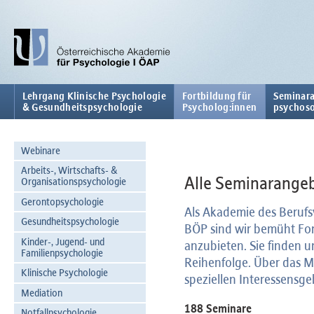
Lehrgang Klinische Psychologie
Fortbildung für
Seminara
& Gesundheitspsychologie
Psycholog:innen
psychoso
Webinare
Arbeits-, Wirtschafts- &
Alle Seminarangeb
Organisationspsychologie
Gerontopsychologie
Als Akademie des Berufs
Gesundheitspsychologie
BÖP sind wir bemüht For
Kinder-, Jugend- und
anzubieten. Sie finden 
Familienpsychologie
Reihenfolge. Über das M
Klinische Psychologie
speziellen Interessensge
Mediation
188 Seminare
Notfallpsychologie