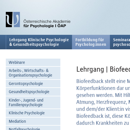
Lehrgang Klinische Psychologie
Fortbildung für
Seminara
& Gesundheitspsychologie
Psycholog:innen
psychoso
Webinare
Lehrgang | Biofee
Arbeits-, Wirtschafts- &
Organisationspsychologie
Biofeedback stellt eine
Gerontopsychologie
Körperfunktionen dar un
Gesundheitspsychologie
gesehen werden. Mit Hi
Kinder-, Jugend- und
Atmung, Herzfrequenz, 
Familienpsychologie
und dem/der Klient:in vi
Klinische Psychologie
Biofeedback ist, diese K
Mediation
dadurch Krankheiten zu 
Notfallpsychologie