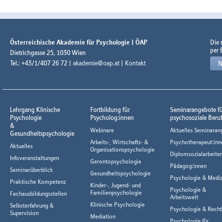
Österreichische Akademie für Psychologie | ÖAP
Die
per 
Dietrichgasse 25, 1030 Wien
Tel.: +43/1/407 26 72 |
akademie@oap.at
|
Kontakt
N
Lehrgang Klinische
Fortbildung für
Seminarangebote f
Psychologie
Psycholog:innen
psychosoziale Beru
&
Webinare
Aktuelles Seminaran
Gesundheitspsychologie
Arbeits-, Wirtschafts- &
Psychotherapeut:inn
Aktuelles
Organisationspsychologie
Diplomsozialarbeiter
Infoveranstaltungen
Gerontopsychologie
Pädagog:innen
Seminarüberblick
Gesundheitspsychologie
Psychologie & Mediz
Praktische Kompetenz
Kinder-, Jugend- und
Psychologie &
Familienpsychologie
Fachausbildungsstellen
Arbeitswelt
Klinische Psychologie
Selbsterfahrung &
Psychologie & Rech
Supervision
Mediation
Psychologie für