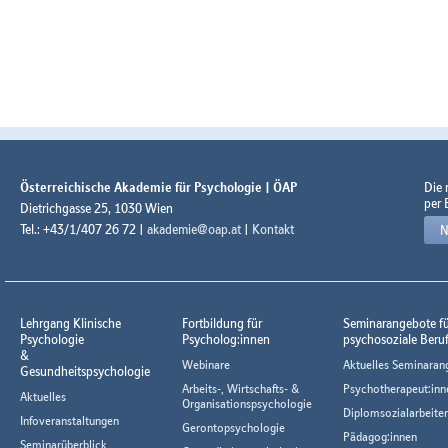
Österreichische Akademie für Psychologie | ÖAP
Die
per 
Dietrichgasse 25, 1030 Wien
Tel.: +43/1/407 26 72 |
akademie@oap.at
|
Kontakt
N
Lehrgang Klinische
Fortbildung für
Seminarangebote f
Psychologie
Psycholog:innen
psychosoziale Beru
&
Webinare
Aktuelles Seminaran
Gesundheitspsychologie
Arbeits-, Wirtschafts- &
Psychotherapeut:inn
Aktuelles
Organisationspsychologie
Diplomsozialarbeiter
Infoveranstaltungen
Gerontopsychologie
Pädagog:innen
Seminarüberblick