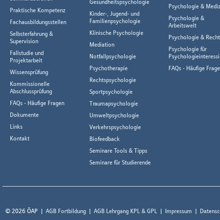
Gesundheitspsychologie
Psychologie & Mediz
Praktische Kompetenz
Kinder-, Jugend- und
Psychologie &
Familienpsychologie
Fachausbildungsstellen
Arbeitswelt
Klinische Psychologie
Selbsterfahrung &
Psychologie & Rech
Supervision
Mediation
Psychologie für
Fallstudie und
Notfallpsychologie
Psychologieinteressi
Projektarbeit
Psychotherapie
FAQs - Häufige Frag
Wissensprüfung
Rechtspsychologie
Kommissionelle
Abschlussprüfung
Sportpsychologie
FAQs - Häufige Fragen
Traumapsychologie
Dokumente
Umweltpsychologie
Links
Verkehrspsychologie
Kontakt
Biofeedback
Seminare Tools & Tipps
Seminare für Studierende
© 2026 ÖAP
AGB Fortbildung
AGB Lehrgang KPL & GPL
Impressum
Datensc