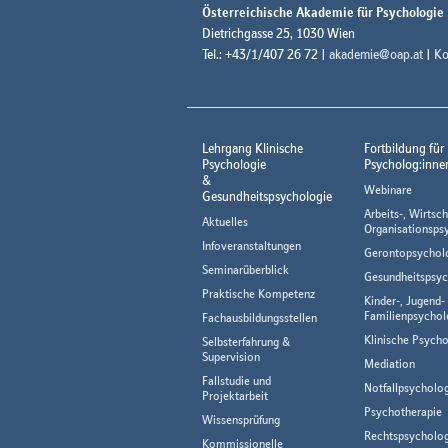
Österreichische Akademie für Psychologie
Dietrichgasse 25, 1030 Wien
Tel.: +43/1/407 26 72 |
akademie@oap.at
|
Ko
Lehrgang Klinische
Fortbildung für
Psychologie
Psycholog:inne
&
Webinare
Gesundheitspsychologie
Arbeits-, Wirtsch
Aktuelles
Organisationsps
Infoveranstaltungen
Gerontopsychol
Seminarüberblick
Gesundheitspsyc
Praktische Kompetenz
Kinder-, Jugend-
Familienpsychol
Fachausbildungsstellen
Klinische Psycho
Selbsterfahrung &
Supervision
Mediation
Fallstudie und
Notfallpsycholo
Projektarbeit
Psychotherapie
Wissensprüfung
Rechtspsycholog
Kommissionelle