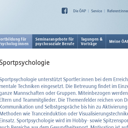
Die ÖAP
Service
Referent:inne
Fortbildung für
Seminarangebote für
Tagungen &
Meine ÖA
Psycholog:innen
psychosoziale Berufe
Vorträge
Sportpsychologie
Sportpsychologie unterstützt Sportler:innen bei dem Erreich
mentale Techniken eingesetzt. Die Betreuung findet im Einzel
ganze Mannschaften oder Gruppen. Miteinbezogen werden k
Eltern und Teammitglieder. Die Themenfelder reichen von D
Kommunikation und Selbstgespräche bis hin zu Aktivierun
Methoden wie Tranceinduktion oder Visualisierungstechn
Einsatz. Sportpsychologie wird im Hobby- sowie Spitzenspor
auch Bereiche aus dem Gesundheitssport. Motivation ist au