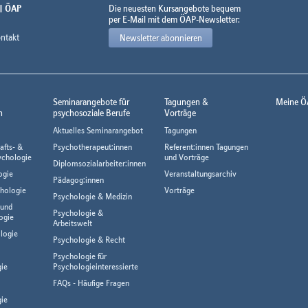
 | ÖAP
Die neuesten Kursangebote bequem
per E-Mail mit dem ÖAP-Newsletter:
ntakt
Newsletter abonnieren
Seminarangebote für
Tagungen &
Meine Ö
n
psychosoziale Berufe
Vorträge
Aktuelles Seminarangebot
Tagungen
afts- &
Psychotherapeut:innen
Referent:innen Tagungen
ychologie
und Vorträge
Diplomsozialarbeiter:innen
ogie
Veranstaltungsarchiv
Pädagog:innen
hologie
Vorträge
Psychologie & Medizin
 und
Psychologie &
ogie
Arbeitswelt
logie
Psychologie & Recht
Psychologie für
gie
Psychologieinteressierte
FAQs - Häufige Fragen
ie