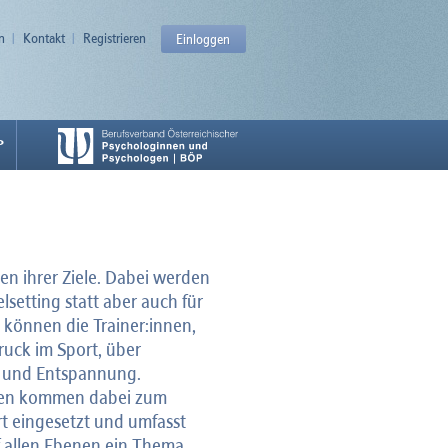
n
Kontakt
Registrieren
Einloggen
P
en ihrer Ziele. Dabei werden
setting statt aber auch für
önnen die Trainer:innen,
ruck im Sport, über
g und Entspannung.
iken kommen dabei zum
t eingesetzt und umfasst
f allen Ebenen ein Thema.