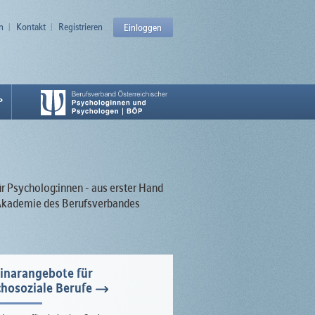
n
Kontakt
Registrieren
Einloggen
P
ür Psycholog:innen - aus erster Hand
r Akademie des Berufsverbandes
inarangebote für
hosoziale Berufe