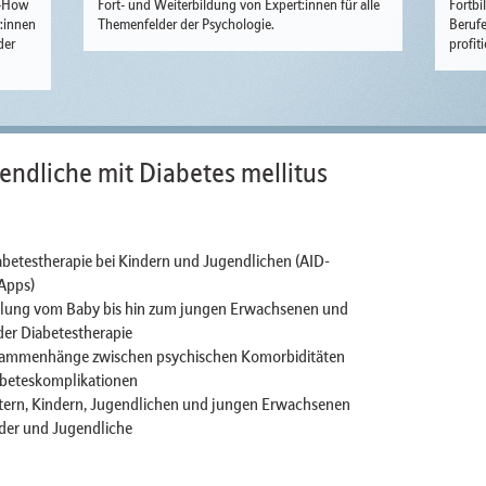
w-How
Fort- und Weiterbildung von Expert:innen für alle
Fortbi
r:innen
Themenfelder der Psychologie.
Berufe
der
profit
endliche mit Diabetes mellitus
betestherapie bei Kindern und Jugendlichen (AID-
Apps)
klung vom Baby bis hin zum jungen Erwachsenen und
der Diabetestherapie
Zusammenhänge zwischen psychischen Komorbiditäten
beteskomplikationen
tern, Kindern, Jugendlichen und jungen Erwachsenen
der und Jugendliche