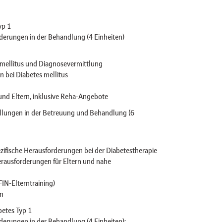
yp 1
erungen in der Behandlung (4 Einheiten)
 mellitus und Diagnosevermittlung
 bei Diabetes mellitus
und Eltern, inklusive Reha-Angebote
lungen in der Betreuung und Behandlung (6
zifische Herausforderungen bei der Diabetestherapie
erausforderungen für Eltern und nahe
IN-Elterntraining)
en
betes Typ 1
erungen in der Behandlung (4 Einheiten):