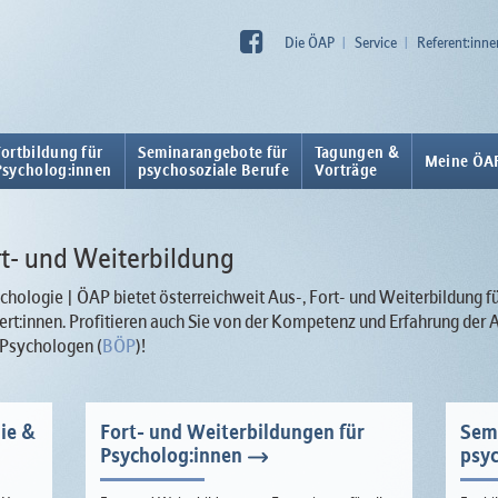
Die ÖAP
Service
Referent:inne
Fortbildung für
Seminarangebote für
Tagungen &
Meine ÖA
Psycholog:innen
psychosoziale Berufe
Vorträge
ort- und Weiterbildung
hologie | ÖAP bietet österreichweit Aus-, Fort- und Weiterbildung f
rt:innen. Profitieren auch Sie von der Kompetenz und Erfahrung de
 Psychologen (
BÖP
)!
ie &
Fort- und Weiterbildungen für
Sem
Psycholog:innen
psyc