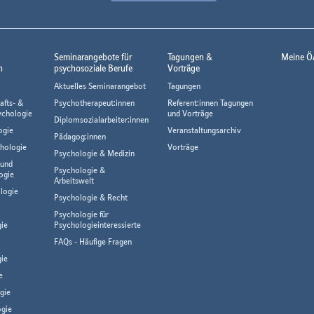
Seminarangebote für
Tagungen &
Meine Ö
n
psychosoziale Berufe
Vorträge
Aktuelles Seminarangebot
Tagungen
afts- &
Psychotherapeut:innen
Referent:innen Tagungen
ychologie
und Vorträge
Diplomsozialarbeiter:innen
ogie
Veranstaltungsarchiv
Pädagog:innen
hologie
Vorträge
Psychologie & Medizin
 und
Psychologie &
ogie
Arbeitswelt
logie
Psychologie & Recht
Psychologie für
gie
Psychologieinteressierte
FAQs - Häufige Fragen
ie
e
gie
gie