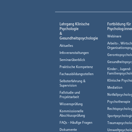
Lehrgang Klinische
Fortbildung für
Psychologie
Psycholog:inne
&
Webinare
Gesundheitspsychologie
Arbeits-, Wirtsch
Aktuelles
Organisationsps
Infoveranstaltungen
Gerontopsychol
Seminarüberblick
Gesundheitspsyc
Praktische Kompetenz
Kinder-, Jugend-
Familienpsychol
Fachausbildungsstellen
Klinische Psycho
Selbsterfahrung &
Supervision
Mediation
Fallstudie und
Notfallpsycholo
Projektarbeit
Psychotherapie
Wissensprüfung
Rechtspsycholog
Kommissionelle
Abschlussprüfung
Sportpsychologi
FAQs - Häufige Fragen
Traumapsycholo
Dokumente
Umweltpsycholo