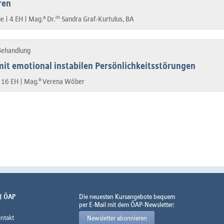
ren
a
in
ne |
4 EH |
Mag.
Dr.
Sandra Graf-Kurtulus, BA
 Behandlung
mit emotional instabilen Persönlichkeitsstörungen
a
|
16 EH |
Mag.
Verena Wöber
 | ÖAP
Die neuesten Kursangebote bequem
per E-Mail mit dem ÖAP-Newsletter:
ntakt
Newsletter abonnieren