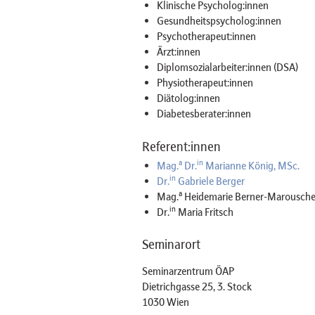
Klinische Psycholog:innen
Gesundheitspsycholog:innen
Psychotherapeut:innen
Ärzt:innen
Diplomsozialarbeiter:innen (DSA)
Physiotherapeut:innen
Diätolog:innen
Diabetesberater:innen
Referent:innen
a
in
Mag.
Dr.
Marianne König, MSc.
in
Dr.
Gabriele Berger
a
Mag.
Heidemarie Berner-Marousch
in
Dr.
Maria Fritsch
Seminarort
Seminarzentrum ÖAP
Dietrichgasse 25, 3. Stock
1030 Wien