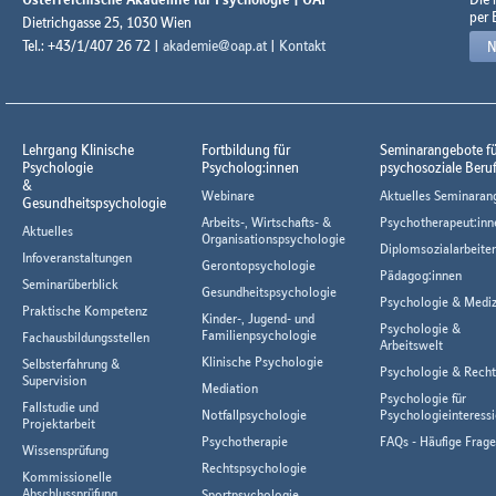
per 
Dietrichgasse 25, 1030 Wien
Tel.: +43/1/407 26 72 |
akademie@oap.at
|
Kontakt
N
Lehrgang Klinische
Fortbildung für
Seminarangebote f
Psychologie
Psycholog:innen
psychosoziale Beru
&
Webinare
Aktuelles Seminaran
Gesundheitspsychologie
Arbeits-, Wirtschafts- &
Psychotherapeut:inn
Aktuelles
Organisationspsychologie
Diplomsozialarbeiter
Infoveranstaltungen
Gerontopsychologie
Pädagog:innen
Seminarüberblick
Gesundheitspsychologie
Psychologie & Mediz
Praktische Kompetenz
Kinder-, Jugend- und
Psychologie &
Familienpsychologie
Fachausbildungsstellen
Arbeitswelt
Klinische Psychologie
Selbsterfahrung &
Psychologie & Rech
Supervision
Mediation
Psychologie für
Fallstudie und
Notfallpsychologie
Psychologieinteressi
Projektarbeit
Psychotherapie
FAQs - Häufige Frag
Wissensprüfung
Rechtspsychologie
Kommissionelle
Abschlussprüfung
Sportpsychologie