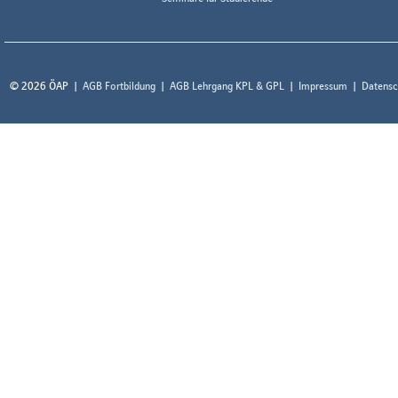
© 2026 ÖAP
AGB Fortbildung
AGB Lehrgang KPL & GPL
Impressum
Datensc