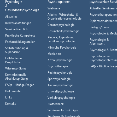
Psychologie
Psycholog:innen
psychosoziale Beru
&
Webinare
Aktuelles Seminaran
Gesundheitspsychologie
Arbeits-, Wirtschafts- &
Psychotherapeut:inn
Aktuelles
Organisationspsychologie
Diplomsozialarbeiter
Infoveranstaltungen
Gerontopsychologie
Pädagog:innen
Seminarüberblick
Gesundheitspsychologie
Psychologie & Mediz
Praktische Kompetenz
Kinder-, Jugend- und
Psychologie &
Familienpsychologie
Fachausbildungsstellen
Arbeitswelt
Klinische Psychologie
Selbsterfahrung &
Psychologie & Rech
Supervision
Mediation
Psychologie für
Fallstudie und
Notfallpsychologie
Psychologieinteressi
Projektarbeit
Psychotherapie
FAQs - Häufige Frag
Wissensprüfung
Rechtspsychologie
Kommissionelle
Abschlussprüfung
Sportpsychologie
FAQs - Häufige Fragen
Traumapsychologie
Dokumente
Umweltpsychologie
Links
Verkehrspsychologie
Kontakt
Biofeedback
Seminare Tools & Tipps
Seminare für Studierende