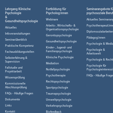
Lehrgang Klinische
Fortbildung für
Seminarangebote f
Psychologie
Psycholog:innen
psychosoziale Beru
&
Webinare
Aktuelles Seminaran
Gesundheitspsychologie
Arbeits-, Wirtschafts- &
Psychotherapeut:inn
Aktuelles
Organisationspsychologie
Diplomsozialarbeiter
Infoveranstaltungen
Gerontopsychologie
Pädagog:innen
Seminarüberblick
Gesundheitspsychologie
Psychologie & Mediz
Praktische Kompetenz
Kinder-, Jugend- und
Psychologie &
Familienpsychologie
Fachausbildungsstellen
Arbeitswelt
Klinische Psychologie
Selbsterfahrung &
Psychologie & Rech
Supervision
Mediation
Psychologie für
Fallstudie und
Notfallpsychologie
Psychologieinteressi
Projektarbeit
Psychotherapie
FAQs - Häufige Frag
Wissensprüfung
Rechtspsychologie
Kommissionelle
Abschlussprüfung
Sportpsychologie
FAQs - Häufige Fragen
Traumapsychologie
Dokumente
Umweltpsychologie
Links
Verkehrspsychologie
Kontakt
Biofeedback