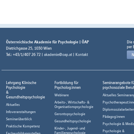
Österreichische Akademie für Psychologie | ÖAP
Die
per 
Dietrichgasse 25, 1030 Wien
Tel.: +43/1/407 26 72 |
akademie@oap.at
|
Kontakt
N
Lehrgang Klinische
Fortbildung für
Seminarangebote f
Psychologie
Psycholog:innen
psychosoziale Beru
&
Webinare
Aktuelles Seminaran
Gesundheitspsychologie
Arbeits-, Wirtschafts- &
Psychotherapeut:inn
Aktuelles
Organisationspsychologie
Diplomsozialarbeiter
Infoveranstaltungen
Gerontopsychologie
Pädagog:innen
Seminarüberblick
Gesundheitspsychologie
Psychologie & Mediz
Praktische Kompetenz
Kinder-, Jugend- und
Psychologie &
Familienpsychologie
Fachausbildungsstellen