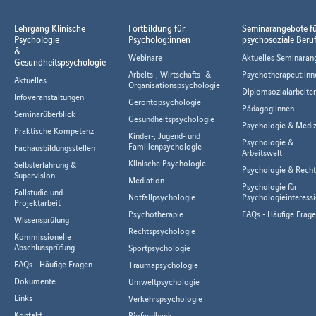
Lehrgang Klinische
Fortbildung für
Seminarangebote f
Psychologie
Psycholog:innen
psychosoziale Beru
&
Webinare
Aktuelles Seminaran
Gesundheitspsychologie
Arbeits-, Wirtschafts- &
Psychotherapeut:inn
Aktuelles
Organisationspsychologie
Diplomsozialarbeiter
Infoveranstaltungen
Gerontopsychologie
Pädagog:innen
Seminarüberblick
Gesundheitspsychologie
Psychologie & Mediz
Praktische Kompetenz
Kinder-, Jugend- und
Psychologie &
Familienpsychologie
Fachausbildungsstellen
Arbeitswelt
Klinische Psychologie
Selbsterfahrung &
Psychologie & Rech
Supervision
Mediation
Psychologie für
Fallstudie und
Notfallpsychologie
Psychologieinteressi
Projektarbeit
Psychotherapie
FAQs - Häufige Frag
Wissensprüfung
Rechtspsychologie
Kommissionelle
Abschlussprüfung
Sportpsychologie
FAQs - Häufige Fragen
Traumapsychologie
Dokumente
Umweltpsychologie
Links
Verkehrspsychologie
Kontakt
Biofeedback