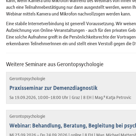
kann, wenn Kamera und Mikrofon während des Webinars von Ihnen v
auch eine Teilnahmebestätigung nur dann ausgestellt werden, wenn I
Webinar mittels Kamera und Mikrofon nachvollzogen werden kann.
Eine stabile Internetverbindung ist generell Voraussetzung. Wir weisen 
Aufzeichnung von Online-Veranstaltungen - auch für den privaten Gebra
Eine solche Aufnahme greift in die Persönlichkeitsrechte der Vortrage
erkennbaren TeilnehmerInnen ein und stellt einen Verstoß gegen die 
Weitere Seminare aus Gerontopsychologie
Gerontopsychologie
Praxisseminar zur Demenzdiagnostik
a
Sa 19.09.2026, 10:00–18:00 Uhr |
Graz |
8 EH |
Mag.
Katja Petrovic
Gerontopsychologie
Webinar: Behandlung, Beratung, Begleitung bei psyc
Mi 23.09.2026 – Do 24.09.2026 |
online |
8 EH |
Mag. Michael Matters