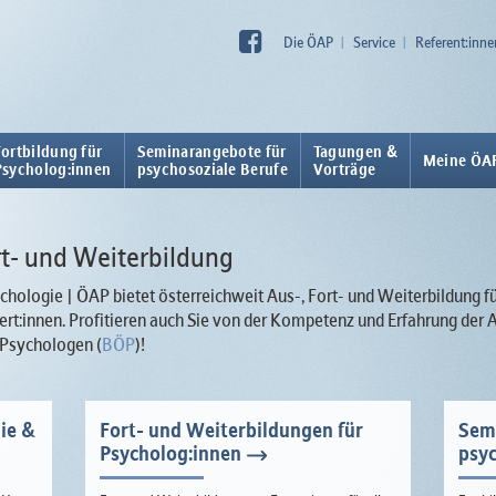
Die ÖAP
Service
Referent:inne
Fortbildung für
Seminarangebote für
Tagungen &
Meine ÖA
Psycholog:innen
psychosoziale Berufe
Vorträge
ort- und Weiterbildung
hologie | ÖAP bietet österreichweit Aus-, Fort- und Weiterbildung f
rt:innen. Profitieren auch Sie von der Kompetenz und Erfahrung de
 Psychologen (
BÖP
)!
ie &
Fort- und Weiterbildungen für
Sem
Psycholog:innen
psyc