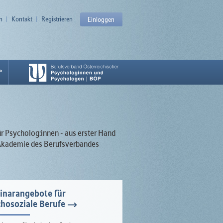
n
Kontakt
Registrieren
Einloggen
P
ür Psycholog:innen - aus erster Hand
r Akademie des Berufsverbandes
inarangebote für
hosoziale Berufe