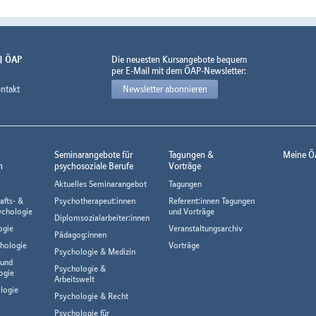
 | ÖAP
Die neuesten Kursangebote bequem
per E-Mail mit dem ÖAP-Newsletter:
ntakt
Newsletter abonnieren
Seminarangebote für
Tagungen &
Meine Ö
n
psychosoziale Berufe
Vorträge
Aktuelles Seminarangebot
Tagungen
afts- &
Psychotherapeut:innen
Referent:innen Tagungen
ychologie
und Vorträge
Diplomsozialarbeiter:innen
ogie
Veranstaltungsarchiv
Pädagog:innen
hologie
Vorträge
Psychologie & Medizin
 und
Psychologie &
ogie
Arbeitswelt
logie
Psychologie & Recht
Psychologie für