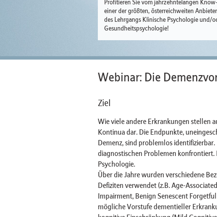
Profitieren Sie vom jahrzehntelangen Kno
einer der größten, österreichweiten Anbiete
des Lehrgangs Klinische Psychologie und/o
Gesundheitspsychologie!
Webinar: Die Demenzvors
Ziel
Wie viele andere Erkrankungen stellen 
Kontinua dar. Die Endpunkte, uneingesch
Demenz, sind problemlos identifizierbar.
diagnostischen Problemen konfrontiert. 
Psychologie.
Über die Jahre wurden verschiedene Bez
Defiziten verwendet (z.B. Age-Associat
Impairment, Benign Senescent Forgetful
mögliche Vorstufe dementieller Erkrank
kognitive Einschränkung (Mild Cognitiv