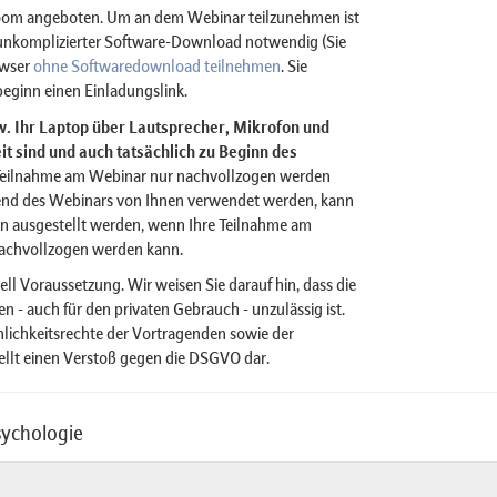
Zoom angeboten. Um an dem Webinar teilzunehmen ist
n unkomplizierter Software-Download notwendig (Sie
owser
ohne Softwaredownload teilnehmen
. Sie
eginn einen Einladungslink.
bzw. Ihr Laptop über Lautsprecher, Mikrofon und
t sind und auch tatsächlich zu Beginn des
Teilnahme am Webinar nur nachvollzogen werden
nd des Webinars von Ihnen verwendet werden, kann
n ausgestellt werden, wenn Ihre Teilnahme am
achvollzogen werden kann.
ell Voraussetzung. Wir weisen Sie darauf hin, dass die
 - auch für den privaten Gebrauch - unzulässig ist.
önlichkeitsrechte der Vortragenden sowie der
ellt einen Verstoß gegen die DSGVO dar.
sychologie