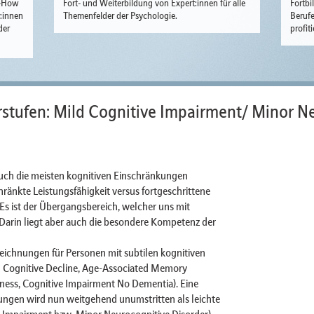
w-How
Fort- und Weiterbildung von Expert:innen für alle
Fortbi
r:innen
Themenfelder der Psychologie.
Berufe
der
profit
tufen: Mild Cognitive Impairment/ Minor Ne
auch die meisten kognitiven Einschränkungen
ränkte Leistungsfähigkeit versus fortgeschrittene
 Es ist der Übergangsbereich, welcher uns mit
Darin liegt aber auch die besondere Kompetenz der
eichnungen für Personen mit subtilen kognitiven
ed Cognitive Decline, Age-Associated Memory
ness, Cognitive Impairment No Dementia). Eine
ungen wird nun weitgehend unumstritten als leichte
e Impairment bzw. Minor Neurocognitive Disorder)