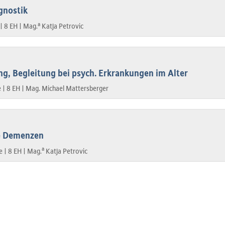
gnostik
a
 |
8 EH |
Mag.
Katja Petrovic
g, Begleitung bei psych. Erkrankungen im Alter
e |
8 EH |
Mag. Michael Mattersberger
se Demenzen
a
e |
8 EH |
Mag.
Katja Petrovic