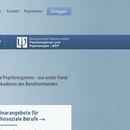
n
Kontakt
Registrieren
Einloggen
P
ür Psycholog:innen - aus erster Hand
r Akademie des Berufsverbandes
inarangebote für
hosoziale Berufe