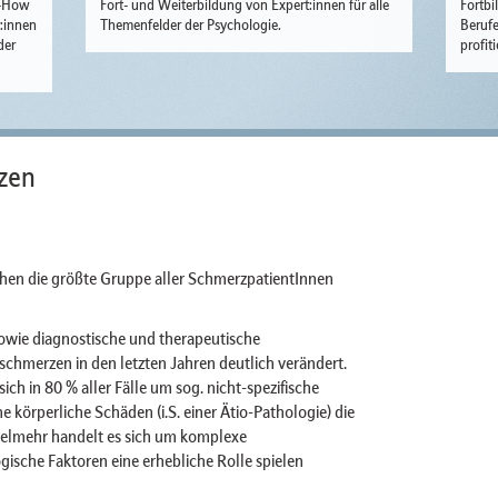
w-How
Fort- und Weiterbildung von Expert:innen für alle
Fortbi
r:innen
Themenfelder der Psychologie.
Berufe
der
profit
zen
en die größte Gruppe aller SchmerzpatientInnen
sowie diagnostische und therapeutische
chmerzen in den letzten Jahren deutlich verändert.
ch in 80 % aller Fälle um sog. nicht-spezifische
 körperliche Schäden (i.S. einer Ätio-Pathologie) die
vielmehr handelt es sich um komplexe
ische Faktoren eine erhebliche Rolle spielen