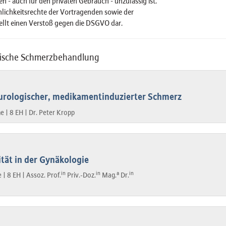
 - auch für den privaten Gebrauch - unzulässig ist.
önlichkeitsrechte der Vortragenden sowie der
ellt einen Verstoß gegen die DSGVO dar.
gische Schmerzbehandlung
eurologischer, medikamentinduzierter Schmerz
ne |
8 EH |
Dr. Peter Kropp
tät in der Gynäkologie
in
in
a
in
e |
8 EH |
Assoz. Prof.
Priv.-Doz.
Mag.
Dr.