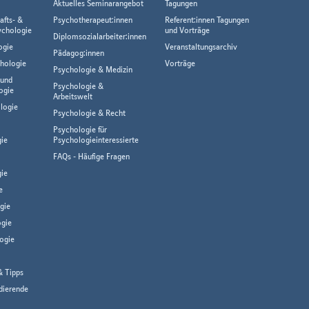
Aktuelles Seminarangebot
Tagungen
afts- &
Psychotherapeut:innen
Referent:innen Tagungen
ychologie
und Vorträge
Diplomsozialarbeiter:innen
ogie
Veranstaltungsarchiv
Pädagog:innen
hologie
Vorträge
Psychologie & Medizin
 und
Psychologie &
ogie
Arbeitswelt
logie
Psychologie & Recht
Psychologie für
gie
Psychologieinteressierte
FAQs - Häufige Fragen
ie
e
gie
gie
ogie
& Tipps
dierende