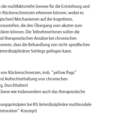
 die multifaktorielle Genese für die Entstehung und
hen Rückenschmerzen erkennen können, wobei es
gischen) Mechanismen auf der kognitiven,
orzustellen, die den Übergang vom akuten zum
lären können. Die TeilnehmerInnen sollen die
d therapeutischen Ansätze bei chronischen
nnen, dass die Behandlung von nicht-spezifischen
terdisziplinären Settings gelingen kann.
ng von Rückenschmerzen, insb. "yellow flags"
nd Aufrechterhaltung von chronischen
g, Durchhalten)
Ebene wie insbesondere auch das therapeutische
ngsprinzipien bei RS (interdisziplinäre multimodale
estoration"-Konzept)