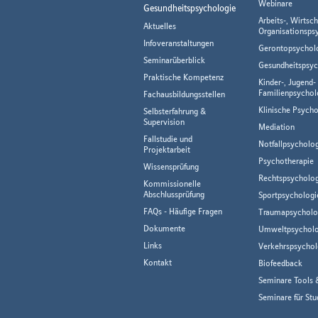
Webinare
Gesundheitspsychologie
Arbeits-, Wirtsch
Aktuelles
Organisationsps
Infoveranstaltungen
Gerontopsychol
Seminarüberblick
Gesundheitspsyc
Praktische Kompetenz
Kinder-, Jugend-
Familienpsychol
Fachausbildungsstellen
Klinische Psycho
Selbsterfahrung &
Supervision
Mediation
Fallstudie und
Notfallpsycholo
Projektarbeit
Psychotherapie
Wissensprüfung
Rechtspsycholog
Kommissionelle
Abschlussprüfung
Sportpsychologi
FAQs - Häufige Fragen
Traumapsycholo
Dokumente
Umweltpsycholo
Links
Verkehrspsychol
Kontakt
Biofeedback
Seminare Tools 
Seminare für Stu