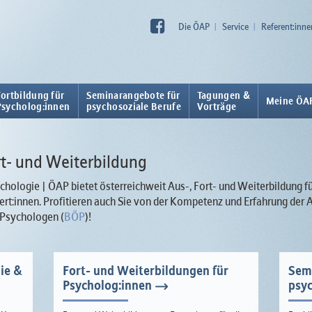
Die ÖAP
Service
Referent:inne
Fortbildung für
Seminarangebote für
Tagungen &
Meine ÖA
Psycholog:innen
psychosoziale Berufe
Vorträge
ort- und Weiterbildung
hologie | ÖAP bietet österreichweit Aus-, Fort- und Weiterbildung f
rt:innen. Profitieren auch Sie von der Kompetenz und Erfahrung de
 Psychologen (
BÖP
)!
ie &
Fort- und Weiterbildungen für
Sem
Psycholog:innen
psyc