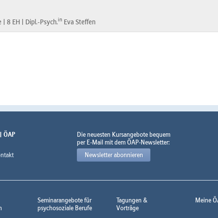
in
e |
8 EH |
Dipl.-Psych.
Eva Steffen
 | ÖAP
Die neuesten Kursangebote bequem
per E-Mail mit dem ÖAP-Newsletter:
ntakt
Newsletter abonnieren
Seminarangebote für
Tagungen &
Meine Ö
n
psychosoziale Berufe
Vorträge