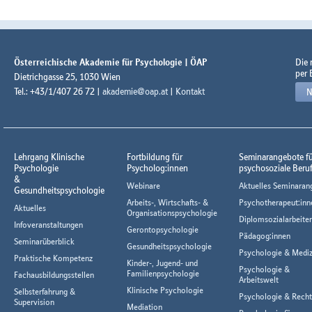
Österreichische Akademie für Psychologie | ÖAP
Die
per 
Dietrichgasse 25, 1030 Wien
Tel.: +43/1/407 26 72 |
akademie@oap.at
|
Kontakt
N
Lehrgang Klinische
Fortbildung für
Seminarangebote f
Psychologie
Psycholog:innen
psychosoziale Beru
&
Webinare
Aktuelles Seminaran
Gesundheitspsychologie
Arbeits-, Wirtschafts- &
Psychotherapeut:inn
Aktuelles
Organisationspsychologie
Diplomsozialarbeiter
Infoveranstaltungen
Gerontopsychologie
Pädagog:innen
Seminarüberblick
Gesundheitspsychologie
Psychologie & Mediz
Praktische Kompetenz
Kinder-, Jugend- und
Psychologie &
Familienpsychologie
Fachausbildungsstellen
Arbeitswelt
Klinische Psychologie
Selbsterfahrung &
Psychologie & Rech
Supervision
Mediation