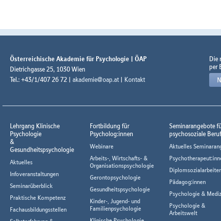
Österreichische Akademie für Psychologie | ÖAP
Die
per 
Dietrichgasse 25, 1030 Wien
Tel.: +43/1/407 26 72 |
akademie@oap.at
|
Kontakt
N
Lehrgang Klinische
Fortbildung für
Seminarangebote f
Psychologie
Psycholog:innen
psychosoziale Beru
&
Webinare
Aktuelles Seminaran
Gesundheitspsychologie
Arbeits-, Wirtschafts- &
Psychotherapeut:inn
Aktuelles
Organisationspsychologie
Diplomsozialarbeiter
Infoveranstaltungen
Gerontopsychologie
Pädagog:innen
Seminarüberblick
Gesundheitspsychologie
Psychologie & Mediz
Praktische Kompetenz
Kinder-, Jugend- und
Psychologie &
Familienpsychologie
Fachausbildungsstellen
Arbeitswelt
Klinische Psychologie