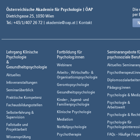
Österreichische Akademie für Psychologie | ÖAP
Die
per 
Dietrichgasse 25, 1030 Wien
Tel.: +43/1/407 26 72 |
akademie@oap.at
|
Kontakt
N
Lehrgang Klinische
Fortbildung für
Seminarangebote f
Psychologie
Psycholog:innen
psychosoziale Beru
&
Webinare
Aktuelles Seminaran
Gesundheitspsychologie
Arbeits-, Wirtschafts- &
Psychotherapeut:inn
Aktuelles
Organisationspsychologie
Diplomsozialarbeiter
Infoveranstaltungen
Gerontopsychologie
Pädagog:innen
Seminarüberblick
Gesundheitspsychologie
Psychologie & Mediz
Praktische Kompetenz
Kinder-, Jugend- und
Psychologie &
Familienpsychologie
Fachausbildungsstellen
Arbeitswelt
Klinische Psychologie
Selbsterfahrung &
Psychologie & Rech
Supervision
Mediation
Psychologie für
Fallstudie und
Notfallpsychologie
Psychologieinteressi
Projektarbeit
Psychotherapie
FAQs - Häufige Frag
Wissensprüfung