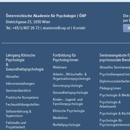
Österreichische Akademie für Psychologie | ÖAP
Die
per 
Dietrichgasse 25, 1030 Wien
Tel.: +43/1/407 26 72 |
akademie@oap.at
|
Kontakt
N
Lehrgang Klinische
Fortbildung für
Seminarangebote f
Psychologie
Psycholog:innen
psychosoziale Beru
&
Webinare
Aktuelles Seminaran
Gesundheitspsychologie
Arbeits-, Wirtschafts- &
Psychotherapeut:inn
Aktuelles
Organisationspsychologie
Diplomsozialarbeiter
Infoveranstaltungen
Gerontopsychologie
Pädagog:innen
Seminarüberblick
Gesundheitspsychologie
Psychologie & Mediz
Praktische Kompetenz
Kinder-, Jugend- und
Psychologie &
Familienpsychologie
Fachausbildungsstellen
Arbeitswelt
Klinische Psychologie
Selbsterfahrung &
Psychologie & Rech
Supervision
Mediation
Psychologie für
Fallstudie und
Notfallpsychologie
Psychologieinteressi
Projektarbeit