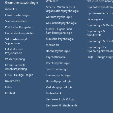
Webinare
Aktuelles Seminaran
Gesundheitspsychologie
Arbeits-, Wirtschafts- &
Psychotherapeut:inn
Aktuelles
Organisationspsychologie
Diplomsozialarbeiter
Infoveranstaltungen
Gerontopsychologie
Pädagog:innen
Seminarüberblick
Gesundheitspsychologie
Psychologie & Mediz
Praktische Kompetenz
Kinder-, Jugend- und
Psychologie &
Familienpsychologie
Fachausbildungsstellen
Arbeitswelt
Klinische Psychologie
Selbsterfahrung &
Psychologie & Rech
Supervision
Mediation
Psychologie für
Fallstudie und
Notfallpsychologie
Psychologieinteressi
Projektarbeit
Psychotherapie
FAQs - Häufige Frag
Wissensprüfung
Rechtspsychologie
Kommissionelle
Abschlussprüfung
Sportpsychologie
FAQs - Häufige Fragen
Traumapsychologie
Dokumente
Umweltpsychologie
Links
Verkehrspsychologie
Kontakt
Biofeedback
Seminare Tools & Tipps
Seminare für Studierende