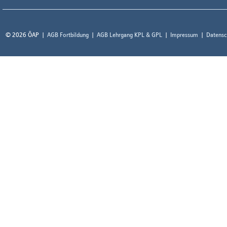
© 2026 ÖAP
AGB Fortbildung
AGB Lehrgang KPL & GPL
Impressum
Datensc