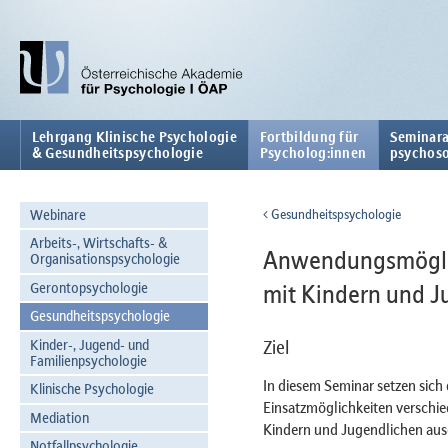
Lehrgang Klinische Psychologie
Fortbildung für
Seminara
& Gesundheitspsychologie
Psycholog:innen
psychoso
Webinare
Gesundheitspsychologie
Arbeits-, Wirtschafts- &
Anwendungsmöglich
Organisationspsychologie
Gerontopsychologie
mit Kindern und J
Gesundheitspsychologie
Kinder-, Jugend- und
Ziel
Familienpsychologie
In diesem Seminar setzen sich 
Klinische Psychologie
Einsatzmöglichkeiten verschied
Mediation
Kindern und Jugendlichen aus
Notfallpsychologie