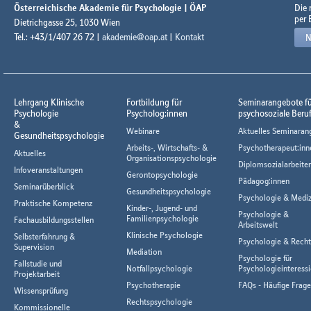
Österreichische Akademie für Psychologie | ÖAP
Die
per 
Dietrichgasse 25, 1030 Wien
Tel.: +43/1/407 26 72 |
akademie@oap.at
|
Kontakt
N
Lehrgang Klinische
Fortbildung für
Seminarangebote f
Psychologie
Psycholog:innen
psychosoziale Beru
&
Webinare
Aktuelles Seminaran
Gesundheitspsychologie
Arbeits-, Wirtschafts- &
Psychotherapeut:inn
Aktuelles
Organisationspsychologie
Diplomsozialarbeiter
Infoveranstaltungen
Gerontopsychologie
Pädagog:innen
Seminarüberblick
Gesundheitspsychologie
Psychologie & Mediz
Praktische Kompetenz
Kinder-, Jugend- und
Psychologie &
Familienpsychologie
Fachausbildungsstellen
Arbeitswelt
Klinische Psychologie
Selbsterfahrung &
Psychologie & Rech
Supervision
Mediation
Psychologie für
Fallstudie und
Notfallpsychologie
Psychologieinteressi
Projektarbeit
Psychotherapie
FAQs - Häufige Frag
Wissensprüfung
Rechtspsychologie
Kommissionelle