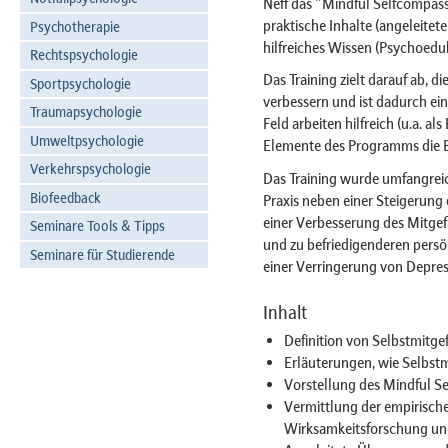
Neff das "Mindful Selfcompass
praktische Inhalte (angeleite
Psychotherapie
hilfreiches Wissen (Psychoeduk
Rechtspsychologie
Das Training zielt darauf ab, di
Sportpsychologie
verbessern und ist dadurch ein
Traumapsychologie
Feld arbeiten hilfreich (u.a. a
Umweltpsychologie
Elemente des Programms die B
Verkehrspsychologie
Das Training wurde umfangrei
Biofeedback
Praxis neben einer Steigerung
einer Verbesserung des Mitgef
Seminare Tools & Tipps
und zu befriedigenderen persö
Seminare für Studierende
einer Verringerung von Depres
Inhalt
Definition von Selbstmitg
Erläuterungen, wie Selbst
Vorstellung des Mindful S
Vermittlung der empirisch
Wirksamkeitsforschung un