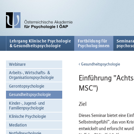
Lehrgang Klinische Psychologie
Fortbildung für
Seminara
& Gesundheitspsychologie
Psycholog:innen
psychoso
Webinare
Gesundheitspsychologie
Arbeits-, Wirtschafts- &
Einführung "Achts
Organisationspsychologie
Gerontopsychologie
MSC")
Gesundheitspsychologie
Kinder-, Jugend- und
Ziel
Familienpsychologie
Dieses Seminar bietet eine Ei
Klinische Psychologie
Selbstmitgefühl", das von Kris
Mediation
entwickelt und erforscht wur
Notfallpsychologie