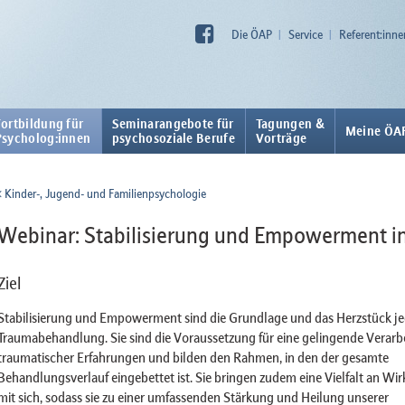
Die ÖAP
Service
Referent:inne
Fortbildung für
Seminarangebote für
Tagungen &
Meine ÖA
Psycholog:innen
psychosoziale Berufe
Vorträge
Kinder-, Jugend- und Familienpsychologie
Webinar: Stabilisierung und Empowerment 
Ziel
Stabilisierung und Empowerment sind die Grundlage und das Herzstück je
Traumabehandlung. Sie sind die Voraussetzung für eine gelingende Verarb
traumatischer Erfahrungen und bilden den Rahmen, in den der gesamte
Behandlungsverlauf eingebettet ist. Sie bringen zudem eine Vielfalt an Wi
mit sich, sodass sie zu einer umfassenden Stärkung und Heilung unserer