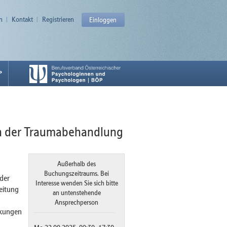
n
Kontakt
Registrieren
Einloggen
P
in der Traumabehandlung
Außerhalb des
Buchungszeitraums. Bei
der
Interesse wenden Sie sich bitte
eitung
an untenstehende
Ansprechperson
rkungen