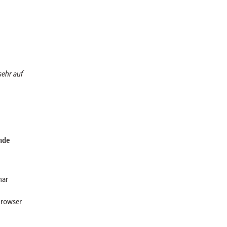
sehr auf
nde
nar
Browser