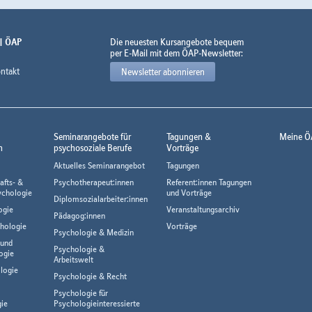
 | ÖAP
Die neuesten Kursangebote bequem
per E-Mail mit dem ÖAP-Newsletter:
ntakt
Newsletter abonnieren
Seminarangebote für
Tagungen &
Meine Ö
n
psychosoziale Berufe
Vorträge
Aktuelles Seminarangebot
Tagungen
afts- &
Psychotherapeut:innen
Referent:innen Tagungen
ychologie
und Vorträge
Diplomsozialarbeiter:innen
ogie
Veranstaltungsarchiv
Pädagog:innen
hologie
Vorträge
Psychologie & Medizin
 und
Psychologie &
ogie
Arbeitswelt
logie
Psychologie & Recht
Psychologie für
gie
Psychologieinteressierte