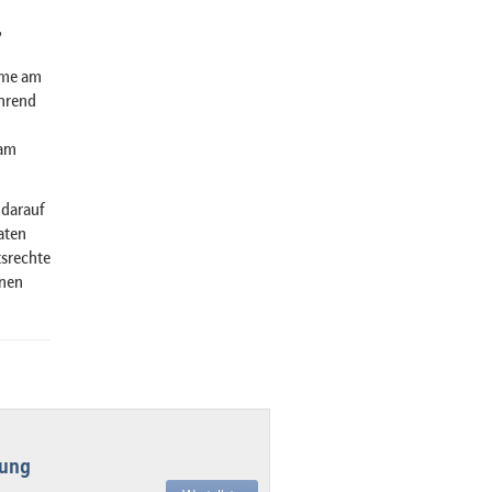
,
hme am
hrend
 am
 darauf
aten
tsrechte
inen
lung