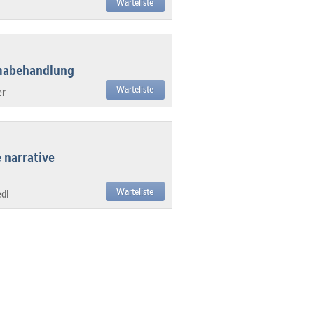
Warteliste
umabehandlung
Warteliste
er
 narrative
Warteliste
dl