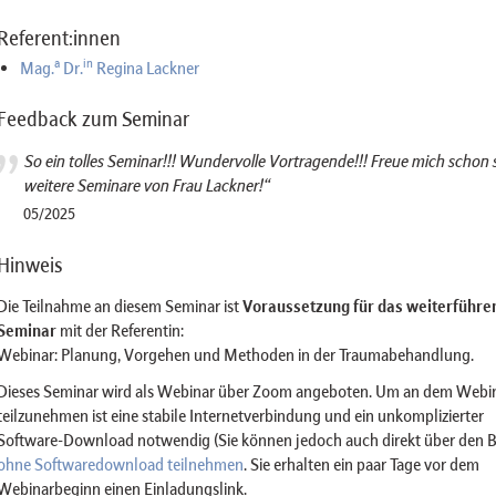
Referent:innen
a
in
Mag.
Dr.
Regina Lackner
Feedback zum Seminar
So ein tolles Seminar!!! Wundervolle Vortragende!!! Freue mich schon 
weitere Seminare von Frau Lackner!“
05/2025
Hinweis
Die Teilnahme an diesem Seminar ist
Voraussetzung für das weiterführe
Seminar
mit der Referentin:
Webinar: Planung, Vorgehen und Methoden in der Traumabehandlung.
Dieses Seminar wird als Webinar über Zoom angeboten. Um an dem Webi
teilzunehmen ist eine stabile Internetverbindung und ein unkomplizierter
Software-Download notwendig (Sie können jedoch auch direkt über den 
ohne Softwaredownload teilnehmen
. Sie erhalten ein paar Tage vor dem
Webinarbeginn einen Einladungslink.