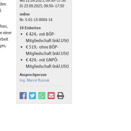
Mo 22.09.2025, 09:30–17:30
 den
Di 23.09.2025, 09:30–17:30
.
online
Nr. S-01-13-0004-14
lten,
16 Einheiten
e einer
€ 424,- mit BÖP-
rbeit
Mitgliedschaft (inkl.USt)
ges,
€ 519,- ohne BÖP-
Mitgliedschaft (inkl.USt)
€ 424,- mit GNPÖ-
Mitgliedschaft (inkl.USt)
Ansprechperson
Ing. Marcel Rusnak