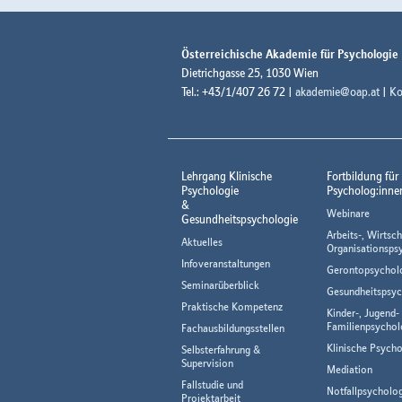
Österreichische Akademie für Psychologie
Dietrichgasse 25, 1030 Wien
Tel.: +43/1/407 26 72 |
akademie@oap.at
|
Ko
Lehrgang Klinische
Fortbildung für
Psychologie
Psycholog:inne
&
Webinare
Gesundheitspsychologie
Arbeits-, Wirtsch
Aktuelles
Organisationsps
Infoveranstaltungen
Gerontopsychol
Seminarüberblick
Gesundheitspsyc
Praktische Kompetenz
Kinder-, Jugend-
Familienpsychol
Fachausbildungsstellen
Klinische Psycho
Selbsterfahrung &
Supervision
Mediation
Fallstudie und
Notfallpsycholo
Projektarbeit