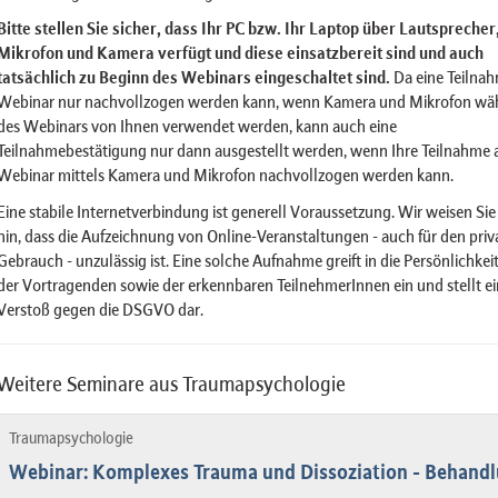
Bitte stellen Sie sicher, dass Ihr PC bzw. Ihr Laptop über Lautsprecher
Mikrofon und Kamera verfügt und diese einsatzbereit sind und auch
tatsächlich zu Beginn des Webinars eingeschaltet sind.
Da eine Teilna
Webinar nur nachvollzogen werden kann, wenn Kamera und Mikrofon wä
des Webinars von Ihnen verwendet werden, kann auch eine
Teilnahmebestätigung nur dann ausgestellt werden, wenn Ihre Teilnahme
Webinar mittels Kamera und Mikrofon nachvollzogen werden kann.
Eine stabile Internetverbindung ist generell Voraussetzung. Wir weisen Sie
hin, dass die Aufzeichnung von Online-Veranstaltungen - auch für den priv
Gebrauch - unzulässig ist. Eine solche Aufnahme greift in die Persönlichkei
der Vortragenden sowie der erkennbaren TeilnehmerInnen ein und stellt e
Verstoß gegen die DSGVO dar.
Weitere Seminare aus Traumapsychologie
Traumapsychologie
Webinar: Komplexes Trauma und Dissoziation - Behand