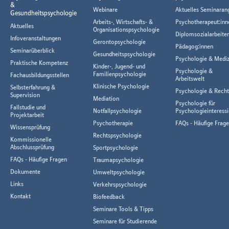
&
Webinare
Aktuelles Seminaran
Gesundheitspsychologie
Arbeits-, Wirtschafts- &
Psychotherapeut:inn
Aktuelles
Organisationspsychologie
Diplomsozialarbeiter
Infoveranstaltungen
Gerontopsychologie
Pädagog:innen
Seminarüberblick
Gesundheitspsychologie
Psychologie & Mediz
Praktische Kompetenz
Kinder-, Jugend- und
Psychologie &
Familienpsychologie
Fachausbildungsstellen
Arbeitswelt
Klinische Psychologie
Selbsterfahrung &
Psychologie & Rech
Supervision
Mediation
Psychologie für
Fallstudie und
Notfallpsychologie
Psychologieinteressi
Projektarbeit
Psychotherapie
FAQs - Häufige Frag
Wissensprüfung
Rechtspsychologie
Kommissionelle
Abschlussprüfung
Sportpsychologie
FAQs - Häufige Fragen
Traumapsychologie
Dokumente
Umweltpsychologie
Links
Verkehrspsychologie
Kontakt
Biofeedback
Seminare Tools & Tipps
Seminare für Studierende