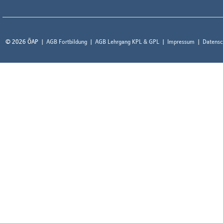
© 2026 ÖAP
AGB Fortbildung
AGB Lehrgang KPL & GPL
Impressum
Datensc