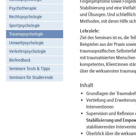
Folgesymptome sowie Folgedi
Stabilisierung und eine Vielfa
Psychotherapie
und Übungen. Und schließlich
Rechtspsychologie
Methoden, mit deren Hilfe sic
Sportpsychologie
Lehrziele:
Traumapsychologie
Ziel des Seminars ist es, die 
Umweltpsychologie
Beispielen aus der Praxis sowi
traumaspezifischen Selbsterfa
Verkehrspsychologie
mit traumatisierten Menschen 
Biofeedback
kompetentes, Klient:innen st
Seminare Tools & Tipps
über die wirksamsten trauma
Seminare für Studierende
Inhalt
Grundlagen der Traumabe
Vertiefung und Erweiterung
Interventionen
Supervision und Reflexion 
Stabilisierung und Empo
stabilisierenden Interventi
Überblick über die wirksa