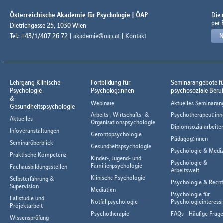
Österreichische Akademie für Psychologie | ÖAP
Die
per 
Dietrichgasse 25, 1030 Wien
Tel.: +43/1/407 26 72 |
akademie@oap.at
|
Kontakt
N
Lehrgang Klinische
Fortbildung für
Seminarangebote f
Psychologie
Psycholog:innen
psychosoziale Beru
&
Webinare
Aktuelles Seminaran
Gesundheitspsychologie
Arbeits-, Wirtschafts- &
Psychotherapeut:inn
Aktuelles
Organisationspsychologie
Diplomsozialarbeiter
Infoveranstaltungen
Gerontopsychologie
Pädagog:innen
Seminarüberblick
Gesundheitspsychologie
Psychologie & Mediz
Praktische Kompetenz
Kinder-, Jugend- und
Psychologie &
Familienpsychologie
Fachausbildungsstellen
Arbeitswelt
Klinische Psychologie
Selbsterfahrung &
Psychologie & Rech
Supervision
Mediation
Psychologie für
Fallstudie und
Notfallpsychologie
Psychologieinteressi
Projektarbeit
Psychotherapie
FAQs - Häufige Frag
Wissensprüfung