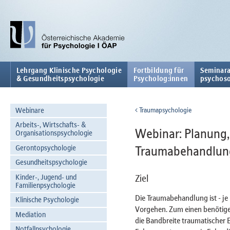
Lehrgang Klinische Psychologie
Fortbildung für
Seminara
& Gesundheitspsychologie
Psycholog:innen
psychoso
Webinare
Traumapsychologie
Arbeits-, Wirtschafts- &
Webinar: Planung,
Organisationspsychologie
Gerontopsychologie
Traumabehandlun
Gesundheitspsychologie
Kinder-, Jugend- und
Ziel
Familienpsychologie
Die Traumabehandlung ist - je
Klinische Psychologie
Vorgehen. Zum einen benötige
Mediation
die Bandbreite traumatischer 
Notfallpsychologie