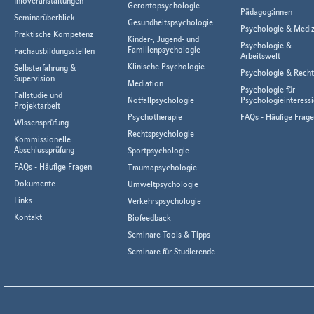
Infoveranstaltungen
Gerontopsychologie
Pädagog:innen
Seminarüberblick
Gesundheitspsychologie
Psychologie & Mediz
Praktische Kompetenz
Kinder-, Jugend- und
Psychologie &
Familienpsychologie
Fachausbildungsstellen
Arbeitswelt
Klinische Psychologie
Selbsterfahrung &
Psychologie & Rech
Supervision
Mediation
Psychologie für
Fallstudie und
Notfallpsychologie
Psychologieinteressi
Projektarbeit
Psychotherapie
FAQs - Häufige Frag
Wissensprüfung
Rechtspsychologie
Kommissionelle
Abschlussprüfung
Sportpsychologie
FAQs - Häufige Fragen
Traumapsychologie
Dokumente
Umweltpsychologie
Links
Verkehrspsychologie
Kontakt
Biofeedback
Seminare Tools & Tipps
Seminare für Studierende