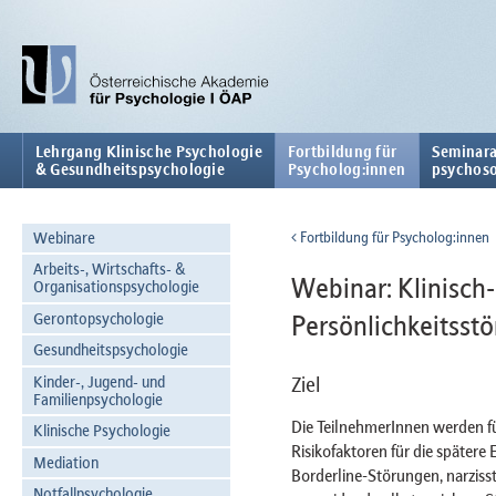
Lehrgang Klinische Psychologie
Fortbildung für
Seminara
& Gesundheitspsychologie
Psycholog:innen
psychoso
Webinare
Fortbildung für Psycholog:innen
Arbeits-, Wirtschafts- &
Webinar: Klinisch
Organisationspsychologie
Gerontopsychologie
Persönlichkeitsst
Gesundheitspsychologie
Kinder-, Jugend- und
Ziel
Familienpsychologie
Die TeilnehmerInnen werden für 
Klinische Psychologie
Risikofaktoren für die spätere
Mediation
Borderline-Störungen, narziss
Notfallpsychologie