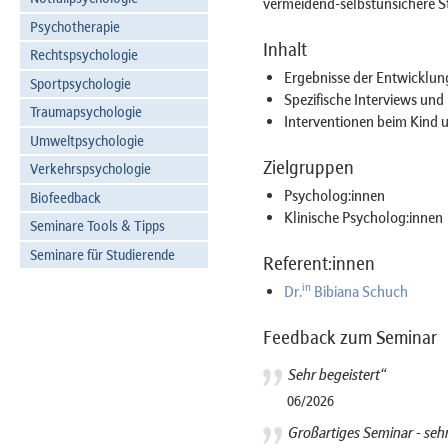
vermeidend-selbstunsichere S
Psychotherapie
Inhalt
Rechtspsychologie
Ergebnisse der Entwicklu
Sportpsychologie
Spezifische Interviews und
Traumapsychologie
Interventionen beim Kind u
Umweltpsychologie
Zielgruppen
Verkehrspsychologie
Psycholog:innen
Biofeedback
Klinische Psycholog:innen
Seminare Tools & Tipps
Seminare für Studierende
Referent:innen
in
Dr.
Bibiana Schuch
Feedback zum Seminar
Sehr begeistert“
06/2026
Großartiges Seminar - seh