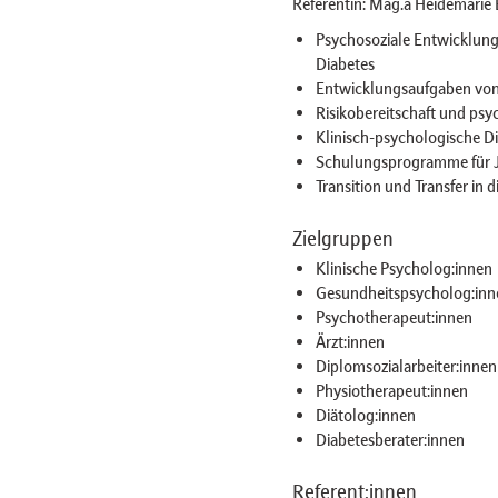
Referentin: Mag.a Heidemarie
Psychosoziale Entwicklung
Diabetes
Entwicklungsaufgaben von
Risikobereitschaft und psy
Klinisch-psychologische D
Schulungsprogramme für J
Transition und Transfer in
Zielgruppen
Klinische Psycholog:innen
Gesundheitspsycholog:inn
Psychotherapeut:innen
Ärzt:innen
Diplomsozialarbeiter:innen
Physiotherapeut:innen
Diätolog:innen
Diabetesberater:innen
Referent:innen