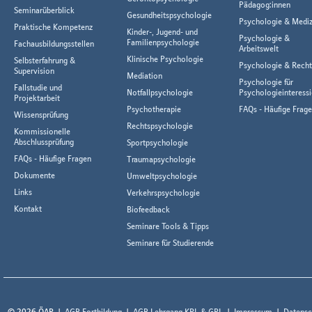
Pädagog:innen
Seminarüberblick
Gesundheitspsychologie
Psychologie & Mediz
Praktische Kompetenz
Kinder-, Jugend- und
Psychologie &
Familienpsychologie
Fachausbildungsstellen
Arbeitswelt
Klinische Psychologie
Selbsterfahrung &
Psychologie & Rech
Supervision
Mediation
Psychologie für
Fallstudie und
Notfallpsychologie
Psychologieinteressi
Projektarbeit
Psychotherapie
FAQs - Häufige Frag
Wissensprüfung
Rechtspsychologie
Kommissionelle
Abschlussprüfung
Sportpsychologie
FAQs - Häufige Fragen
Traumapsychologie
Dokumente
Umweltpsychologie
Links
Verkehrspsychologie
Kontakt
Biofeedback
Seminare Tools & Tipps
Seminare für Studierende
© 2026 ÖAP
AGB Fortbildung
AGB Lehrgang KPL & GPL
Impressum
Datensc