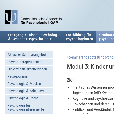
Lehrgang Klinische Psychologie
Fortbildung für
Seminara
& Gesundheitspsychologie
Psycholog:innen
psychoso
Aktuelles Seminarangebot
Seminarangebote für psychos
Psychotherapeut:innen
Modul 3: Kinder u
Diplomsozialarbeiter:innen
Pädagog:innen
Ziel
Psychologie & Medizin
Praktisches Wissen zur mo
Psychologie & Arbeitswelt
Jugendlichen (AID-Systeme
Psychologie & Recht
Kognitive und psychosozia
Erwachsenen und deren Ein
Psychologie für
Einblicke und Verständnis
Psychologieinteressierte