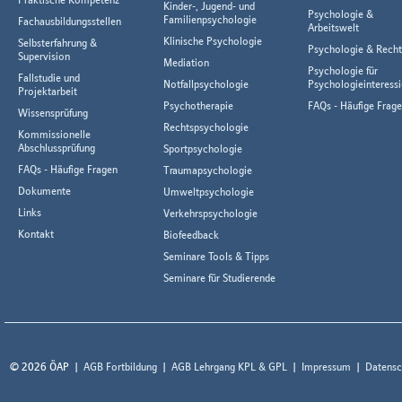
Kinder-, Jugend- und
Psychologie &
Familienpsychologie
Fachausbildungsstellen
Arbeitswelt
Klinische Psychologie
Selbsterfahrung &
Psychologie & Rech
Supervision
Mediation
Psychologie für
Fallstudie und
Notfallpsychologie
Psychologieinteressi
Projektarbeit
Psychotherapie
FAQs - Häufige Frag
Wissensprüfung
Rechtspsychologie
Kommissionelle
Abschlussprüfung
Sportpsychologie
FAQs - Häufige Fragen
Traumapsychologie
Dokumente
Umweltpsychologie
Links
Verkehrspsychologie
Kontakt
Biofeedback
Seminare Tools & Tipps
Seminare für Studierende
© 2026 ÖAP
AGB Fortbildung
AGB Lehrgang KPL & GPL
Impressum
Datensc