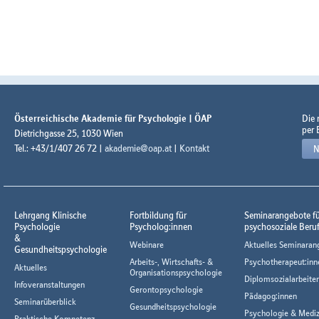
Österreichische Akademie für Psychologie | ÖAP
Die
per 
Dietrichgasse 25, 1030 Wien
Tel.: +43/1/407 26 72 |
akademie@oap.at
|
Kontakt
N
Lehrgang Klinische
Fortbildung für
Seminarangebote f
Psychologie
Psycholog:innen
psychosoziale Beru
&
Webinare
Aktuelles Seminaran
Gesundheitspsychologie
Arbeits-, Wirtschafts- &
Psychotherapeut:inn
Aktuelles
Organisationspsychologie
Diplomsozialarbeiter
Infoveranstaltungen
Gerontopsychologie
Pädagog:innen
Seminarüberblick
Gesundheitspsychologie
Psychologie & Mediz
Praktische Kompetenz