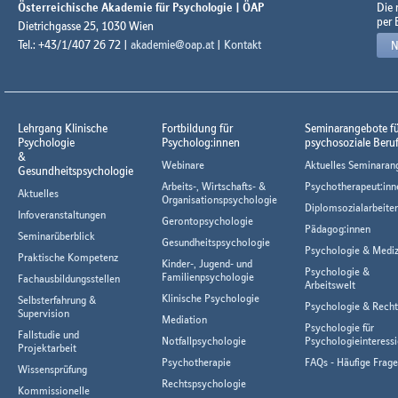
Österreichische Akademie für Psychologie | ÖAP
Die
per 
Dietrichgasse 25, 1030 Wien
Tel.: +43/1/407 26 72 |
akademie@oap.at
|
Kontakt
N
Lehrgang Klinische
Fortbildung für
Seminarangebote f
Psychologie
Psycholog:innen
psychosoziale Beru
&
Webinare
Aktuelles Seminaran
Gesundheitspsychologie
Arbeits-, Wirtschafts- &
Psychotherapeut:inn
Aktuelles
Organisationspsychologie
Diplomsozialarbeiter
Infoveranstaltungen
Gerontopsychologie
Pädagog:innen
Seminarüberblick
Gesundheitspsychologie
Psychologie & Mediz
Praktische Kompetenz
Kinder-, Jugend- und
Psychologie &
Familienpsychologie
Fachausbildungsstellen
Arbeitswelt
Klinische Psychologie
Selbsterfahrung &
Psychologie & Rech
Supervision
Mediation
Psychologie für
Fallstudie und
Notfallpsychologie
Psychologieinteressi
Projektarbeit
Psychotherapie
FAQs - Häufige Frag
Wissensprüfung
Rechtspsychologie
Kommissionelle