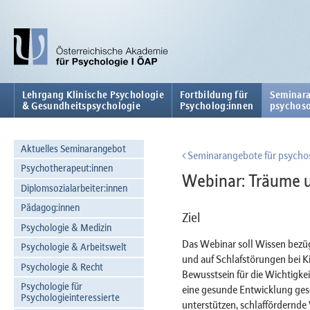
Lehrgang Klinische Psychologie
Fortbildung für
Seminara
& Gesundheitspsychologie
Psycholog:innen
psychoso
Aktuelles Seminarangebot
Seminarangebote für psychos
Psychotherapeut:innen
Webinar: Träume u
Diplomsozialarbeiter:innen
Pädagog:innen
Ziel
Psychologie & Medizin
Das Webinar soll Wissen bezüg
Psychologie & Arbeitswelt
und auf Schlafstörungen bei K
Psychologie & Recht
Bewusstsein für die Wichtigke
Psychologie für
eine gesunde Entwicklung ges
Psychologieinteressierte
unterstützen, schlaffördernde