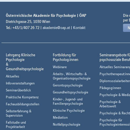
Österreichische Akademie für Psychologie | ÖAP
Die
per 
Dietrichgasse 25, 1030 Wien
Tel.: +43/1/407 26 72 |
akademie@oap.at
|
Kontakt
N
Lehrgang Klinische
Fortbildung für
Seminarangebote f
Psychologie
Psycholog:innen
psychosoziale Beru
&
Webinare
Aktuelles Seminaran
Gesundheitspsychologie
Arbeits-, Wirtschafts- &
Psychotherapeut:inn
Aktuelles
Organisationspsychologie
Diplomsozialarbeiter
Infoveranstaltungen
Gerontopsychologie
Pädagog:innen
Seminarüberblick
Gesundheitspsychologie
Psychologie & Mediz
Praktische Kompetenz
Kinder-, Jugend- und
Psychologie &
Familienpsychologie
Fachausbildungsstellen
Arbeitswelt
Klinische Psychologie
Selbsterfahrung &
Psychologie & Rech
Supervision
Mediation
Psychologie für
Fallstudie und
Notfallpsychologie
Psychologieinteressi
Projektarbeit