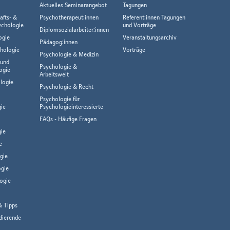
Aktuelles Seminarangebot
Tagungen
afts- &
Psychotherapeut:innen
Referent:innen Tagungen
ychologie
und Vorträge
Diplomsozialarbeiter:innen
ogie
Veranstaltungsarchiv
Pädagog:innen
hologie
Vorträge
Psychologie & Medizin
 und
Psychologie &
ogie
Arbeitswelt
logie
Psychologie & Recht
Psychologie für
gie
Psychologieinteressierte
FAQs - Häufige Fragen
ie
e
gie
gie
ogie
& Tipps
dierende