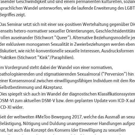
rasender Geschwindigkeit und sind einem permanenten kulturellen, sozial
sprachlichen Wandel unterworfen, wie die laufende Erweiterung des LGB
Begriffes zeigt.
Das Seminar setzt sich mit einer sex-positiven Wertehaltung gegenüber Div
jenseits hetero-normativer sexueller Orientierungen, Geschlechtsidentität
rollen auseinander (Stichwort "Queer"). Alternative Beziehungsmodelle je
der exklusiven monogamen Sexualität in Zweierbeziehungen werden eben
diskutiert, wie nicht-konventionelle sexuelle Interessen, Ausdrucksformen
Praktiken (Stichwort "Kink"/Paraphilien).
Im Vordergrund steht dabei der Wandel von einer normativen,
pathologisierenden und stigmatisierenden Sexualmoral ("Perversion") hin 
einer Konsensmoral zwischen einwilligungsfähigen Individuen mit dem Re
Selbstbestimmung und Akzeptanz.
Dies spiegelt sich auch im Wandel der diagnostischen Klassifikationssyste
DSM-VI zum aktuellen DSM-V bzw. dem geplanten Update vom ICD-X auf
ICD-XI wider.
Seit der weltweiten #MeToo Bewegung 2017, welche das Ausmaß an sexue
Belästigung, Nötigung und Duldung unangemessener Handlungen aufgez
hat, hat auch das Konzept des Konsens (der Einwilligung zu sexuellen