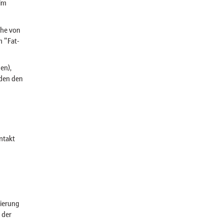
im
che von
m "Fat-
en),
nden den
ntakt
sierung
 der