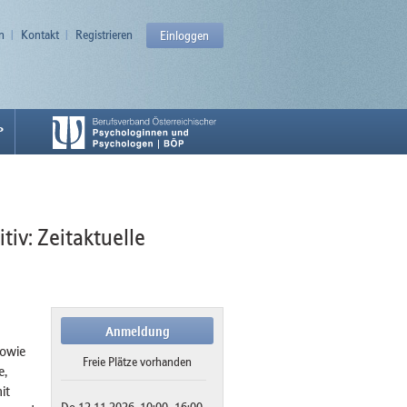
n
Kontakt
Registrieren
Einloggen
P
tiv: Zeitaktuelle
Anmeldung
sowie
Freie Plätze vorhanden
e,
it