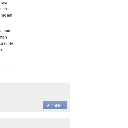
mera
auch
ahme am
 darauf
aten
tsrechte
en
Anmelden