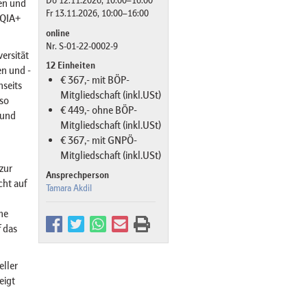
Do 12.11.2026, 10:00–16:00
en und
Fr 13.11.2026, 10:00–16:00
TQIA+
online
Nr. S-01-22-0002-9
ersität
12 Einheiten
en und -
€ 367,- mit BÖP-
nseits
Mitgliedschaft (inkl.USt)
so
€ 449,- ohne BÖP-
 und
Mitgliedschaft (inkl.USt)
€ 367,- mit GNPÖ-
Mitgliedschaft (inkl.USt)
zur
Ansprechperson
cht auf
Tamara Akdil
me
 das
ller
eigt