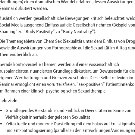
Handlungen) einen dramatischen Wandel erfahren, dessen Auswirkungen 
Seminar diskutiert werden.
Zusätzlich werden gesellschaftliche Bewegungen kritisch beleuchtet, wel
Social Media ausgehend Einfluss auf die Gesellschaft nehmen (Beispiel vo
Shaming" zu "Body Positivity" zu "Body Neutrality").
Die Themengebiete von Chem Sex (Sexualität unter dem Einfluss von Drog
sowie die Auswirkungen von Pornographie auf die Sexualität im Alltag ru
Themenüberblick ab.
Gerade kontroversielle Themen werden auf einer wissenschaftlich
ausbalancierten, nuancierten Grundlage diskutiert, um Bewusstsein für die
eigenen Werthaltungen und Grenzen zu schulen. Diese Selbstreflexion im
Seminar ermöglicht einen vorurteilsfreien, "sex-positiven" Patient:innenko
im Rahmen einer klinisch-psychologischen Sexualtherapie.
Lehrziele
:
Grundlegendes Verständnis und Einblick in Diversitäten im Sinne von
Vielfältigkeit innerhalb der gelebten Sexualität
Zeitaktuelle und moderne Darstellung mit dem Fokus auf Ent-stigmati
und Ent-pathologisierung (parallel zu den Entwicklungen/Änderungen