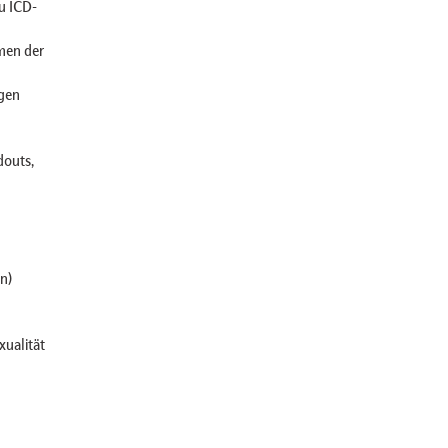
u ICD-
men der
gen
douts,
n)
xualität