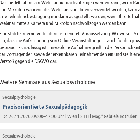
Da eine Teilnahme am Webinar nur nachvollzogen werden kann, wenn Ka
und Mikrofon während des Webinars von Ihnen verwendet werden, kann 
eine Teilnahmebestätigung nur dann ausgestellt werden, wenn Ihre Teiln
Webinar mittels Kamera und Mikrofon nachvollzogen werden kann.
Eine stabile Internetverbindung ist generell Voraussetzung. Wir weisen Sie
hin, dass die Aufzeichnung von Online-Veranstaltungen - auch für den priv
Gebrauch - unzulässig ist. Eine solche Aufnahme greift in die Persönlichkei
der Vortragenden sowie der erkennbaren Teilnehmenden ein und stellt ein
Verstoß gegen die DSGVO dar.
Weitere Seminare aus Sexualpsychologie
Sexualpsychologie
Praxisorientierte Sexualpädagogik
a
Do 26.11.2026, 09:00–17:00 Uhr |
Wien |
8 EH |
Mag.
Gabriele Rothuber
Sexualpsychologie