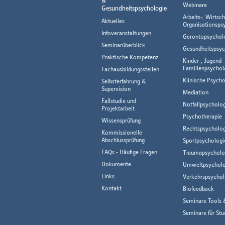
Webinare
Gesundheitspsychologie
Arbeits-, Wirtsch
Aktuelles
Organisationsps
Infoveranstaltungen
Gerontopsychol
Seminarüberblick
Gesundheitspsyc
Praktische Kompetenz
Kinder-, Jugend-
Familienpsychol
Fachausbildungsstellen
Klinische Psycho
Selbsterfahrung &
Supervision
Mediation
Fallstudie und
Notfallpsycholo
Projektarbeit
Psychotherapie
Wissensprüfung
Rechtspsycholog
Kommissionelle
Abschlussprüfung
Sportpsychologi
FAQs - Häufige Fragen
Traumapsycholo
Dokumente
Umweltpsycholo
Links
Verkehrspsychol
Kontakt
Biofeedback
Seminare Tools 
Seminare für Stu