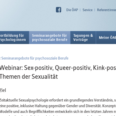
Die ÖAP
Service
Referent:inne
Fortbildung für
Seminarangebote für
Tagungen &
Meine ÖA
Psycholog:innen
psychosoziale Berufe
Vorträge
Seminarangebote für psychosoziale Berufe
Webinar: Sex-positiv, Queer-positiv, Kink-posi
Themen der Sexualität
Ziel
Zeitaktuelle Sexualpsychologie erfordert ein grundlegendes Verständnis, 
eine positive, inklusive Haltung gegenüber Gender und Diversität. Konzept
Modelle und auch Begrifflichkeiten entwickeln sich in den letzten Jahren m