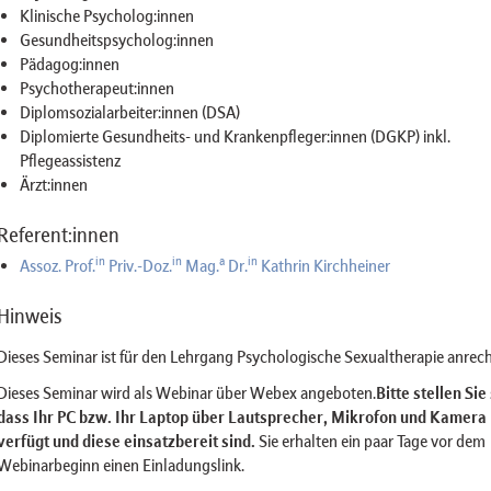
Klinische Psycholog:innen
Gesundheitspsycholog:innen
Pädagog:innen
Psychotherapeut:innen
Diplomsozialarbeiter:innen (DSA)
Diplomierte Gesundheits- und Krankenpfleger:innen (DGKP) inkl.
Pflegeassistenz
Ärzt:innen
Referent:innen
in
in
a
in
Assoz. Prof.
Priv.-Doz.
Mag.
Dr.
Kathrin Kirchheiner
Hinweis
Dieses Seminar ist für den Lehrgang Psychologische Sexualtherapie anrec
Dieses Seminar wird als Webinar über Webex angeboten.
Bitte stellen Sie
dass Ihr PC bzw. Ihr Laptop über Lautsprecher, Mikrofon und Kamera
verfügt und diese einsatzbereit sind.
Sie erhalten ein paar Tage vor dem
Webinarbeginn einen Einladungslink.