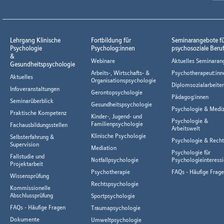
Lehrgang Klinische
Fortbildung für
Seminarangebote f
Psychologie
Psycholog:innen
psychosoziale Beru
&
Webinare
Aktuelles Seminaran
Gesundheitspsychologie
Arbeits-, Wirtschafts- &
Psychotherapeut:inn
Aktuelles
Organisationspsychologie
Diplomsozialarbeiter
Infoveranstaltungen
Gerontopsychologie
Pädagog:innen
Seminarüberblick
Gesundheitspsychologie
Psychologie & Mediz
Praktische Kompetenz
Kinder-, Jugend- und
Psychologie &
Familienpsychologie
Fachausbildungsstellen
Arbeitswelt
Klinische Psychologie
Selbsterfahrung &
Psychologie & Rech
Supervision
Mediation
Psychologie für
Fallstudie und
Notfallpsychologie
Psychologieinteressi
Projektarbeit
Psychotherapie
FAQs - Häufige Frag
Wissensprüfung
Rechtspsychologie
Kommissionelle
Abschlussprüfung
Sportpsychologie
FAQs - Häufige Fragen
Traumapsychologie
Dokumente
Umweltpsychologie