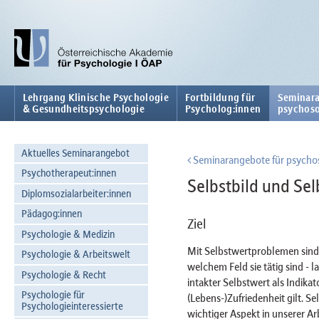
Lehrgang Klinische Psychologie
Fortbildung für
Seminara
& Gesundheitspsychologie
Psycholog:innen
psychoso
Aktuelles Seminarangebot
Seminarangebote für psychos
Psychotherapeut:innen
Selbstbild und Sel
Diplomsozialarbeiter:innen
Pädagog:innen
Ziel
Psychologie & Medizin
Mit Selbstwertproblemen sind P
Psychologie & Arbeitswelt
welchem Feld sie tätig sind - l
Psychologie & Recht
intakter Selbstwert als Indika
Psychologie für
(Lebens-)Zufriedenheit gilt. S
Psychologieinteressierte
wichtiger Aspekt in unserer Arb