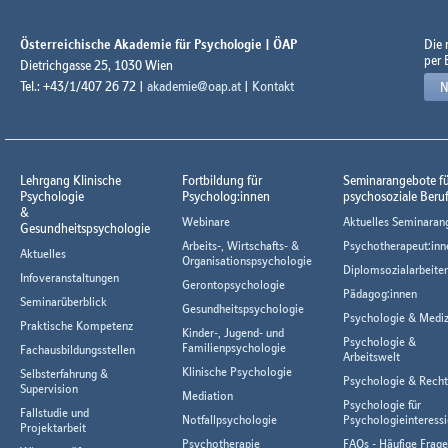
Österreichische Akademie für Psychologie | ÖAP
Die
per 
Dietrichgasse 25, 1030 Wien
Tel.: +43/1/407 26 72 |
akademie@oap.at
|
Kontakt
N
Lehrgang Klinische
Fortbildung für
Seminarangebote f
Psychologie
Psycholog:innen
psychosoziale Beru
&
Webinare
Aktuelles Seminaran
Gesundheitspsychologie
Arbeits-, Wirtschafts- &
Psychotherapeut:inn
Aktuelles
Organisationspsychologie
Diplomsozialarbeiter
Infoveranstaltungen
Gerontopsychologie
Pädagog:innen
Seminarüberblick
Gesundheitspsychologie
Psychologie & Mediz
Praktische Kompetenz
Kinder-, Jugend- und
Psychologie &
Familienpsychologie
Fachausbildungsstellen
Arbeitswelt
Klinische Psychologie
Selbsterfahrung &
Psychologie & Rech
Supervision
Mediation
Psychologie für
Fallstudie und
Notfallpsychologie
Psychologieinteressi
Projektarbeit
Psychotherapie
FAQs - Häufige Frag