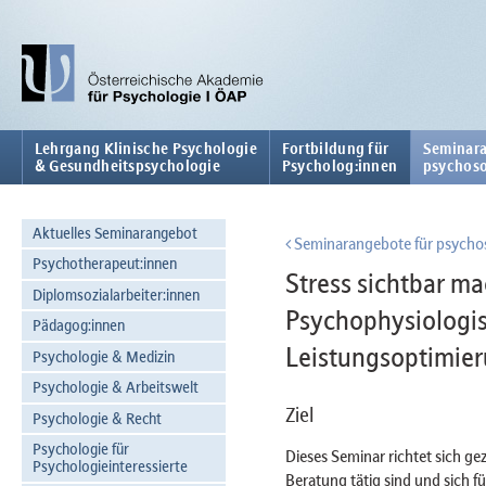
Lehrgang Klinische Psychologie
Fortbildung für
Seminara
& Gesundheitspsychologie
Psycholog:innen
psychoso
Aktuelles Seminarangebot
Seminarangebote für psychos
Psychotherapeut:innen
Stress sichtbar ma
Diplomsozialarbeiter:innen
Psychophysiologis
Pädagog:innen
Leistungsoptimie
Psychologie & Medizin
Psychologie & Arbeitswelt
Ziel
Psychologie & Recht
Psychologie für
Dieses Seminar richtet sich gez
Psychologieinteressierte
Beratung tätig sind und sich f