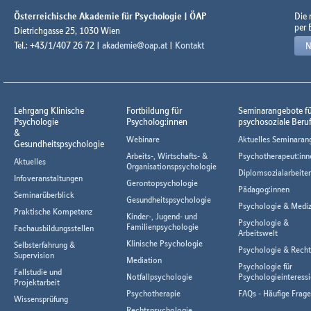
Österreichische Akademie für Psychologie | ÖAP
Die
per 
Dietrichgasse 25, 1030 Wien
Tel.: +43/1/407 26 72 |
akademie@oap.at
|
Kontakt
N
Lehrgang Klinische
Fortbildung für
Seminarangebote f
Psychologie
Psycholog:innen
psychosoziale Beru
&
Webinare
Aktuelles Seminaran
Gesundheitspsychologie
Arbeits-, Wirtschafts- &
Psychotherapeut:inn
Aktuelles
Organisationspsychologie
Diplomsozialarbeiter
Infoveranstaltungen
Gerontopsychologie
Pädagog:innen
Seminarüberblick
Gesundheitspsychologie
Psychologie & Mediz
Praktische Kompetenz
Kinder-, Jugend- und
Psychologie &
Familienpsychologie
Fachausbildungsstellen
Arbeitswelt
Klinische Psychologie
Selbsterfahrung &
Psychologie & Rech
Supervision
Mediation
Psychologie für
Fallstudie und
Notfallpsychologie
Psychologieinteressi
Projektarbeit
Psychotherapie
FAQs - Häufige Frag
Wissensprüfung
Rechtspsychologie