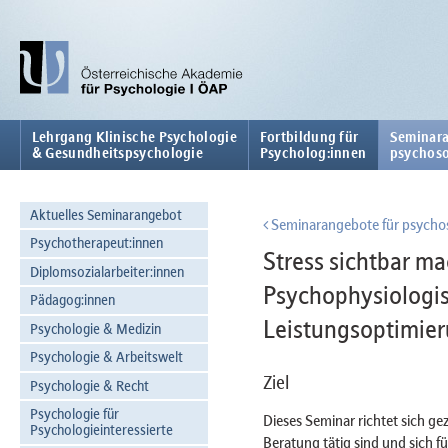
Lehrgang Klinische Psychologie
Fortbildung für
Seminara
& Gesundheitspsychologie
Psycholog:innen
psychoso
Aktuelles Seminarangebot
Seminarangebote für psychos
Psychotherapeut:innen
Stress sichtbar ma
Diplomsozialarbeiter:innen
Psychophysiologis
Pädagog:innen
Leistungsoptimie
Psychologie & Medizin
Psychologie & Arbeitswelt
Ziel
Psychologie & Recht
Psychologie für
Dieses Seminar richtet sich gez
Psychologieinteressierte
Beratung tätig sind und sich f