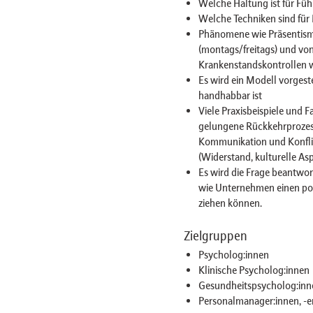
Welche Haltung ist für Füh
Welche Techniken sind für
Phänomene wie Präsentism
(montags/freitags) und vo
Krankenstandskontrollen w
Es wird ein Modell vorgeste
handhabbar ist
Viele Praxisbeispiele und 
gelungene Rückkehrprozess
Kommunikation und Konflikt
(Widerstand, kulturelle Asp
Es wird die Frage beantwo
wie Unternehmen einen pos
ziehen können.
Zielgruppen
Psycholog:innen
Klinische Psycholog:innen
Gesundheitspsycholog:inn
Personalmanager:innen, -en