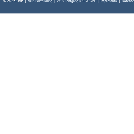
© 2026 ÖAP
AGB Fortbildung
AGB Lehrgang KPL & GPL
Impressum
Datensc