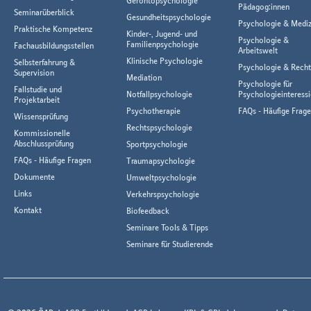
Gerontopsychologie
Pädagog:innen
Seminarüberblick
Gesundheitspsychologie
Psychologie & Mediz
Praktische Kompetenz
Kinder-, Jugend- und
Psychologie &
Familienpsychologie
Fachausbildungsstellen
Arbeitswelt
Klinische Psychologie
Selbsterfahrung &
Psychologie & Rech
Supervision
Mediation
Psychologie für
Fallstudie und
Notfallpsychologie
Psychologieinteressi
Projektarbeit
Psychotherapie
FAQs - Häufige Frag
Wissensprüfung
Rechtspsychologie
Kommissionelle
Abschlussprüfung
Sportpsychologie
FAQs - Häufige Fragen
Traumapsychologie
Dokumente
Umweltpsychologie
Links
Verkehrspsychologie
Kontakt
Biofeedback
Seminare Tools & Tipps
Seminare für Studierende