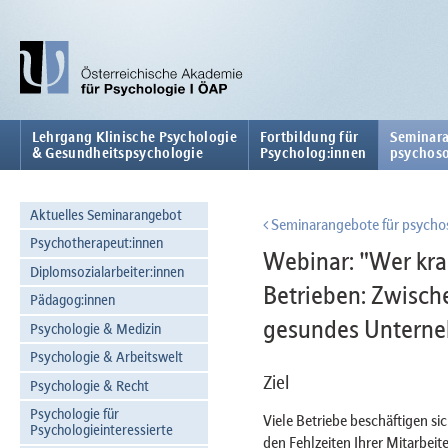
Lehrgang Klinische Psychologie
Fortbildung für
Seminara
& Gesundheitspsychologie
Psycholog:innen
psychoso
Aktuelles Seminarangebot
Seminarangebote für psychos
Psychotherapeut:innen
Webinar: "Wer kran
Diplomsozialarbeiter:innen
Betrieben: Zwisch
Pädagog:innen
gesundes Untern
Psychologie & Medizin
Psychologie & Arbeitswelt
Ziel
Psychologie & Recht
Psychologie für
Viele Betriebe beschäftigen si
Psychologieinteressierte
den Fehlzeiten Ihrer Mitarbeit