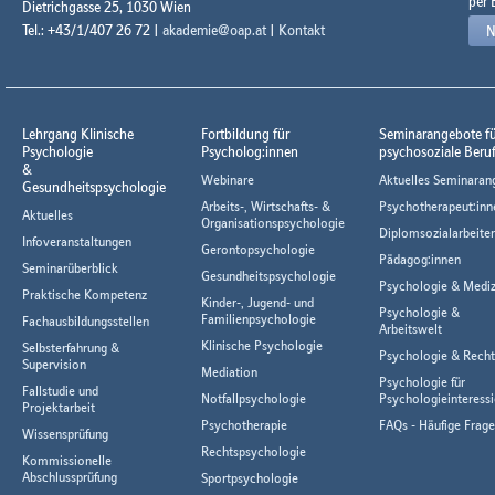
per 
Dietrichgasse 25, 1030 Wien
Tel.: +43/1/407 26 72 |
akademie@oap.at
|
Kontakt
N
Lehrgang Klinische
Fortbildung für
Seminarangebote f
Psychologie
Psycholog:innen
psychosoziale Beru
&
Webinare
Aktuelles Seminaran
Gesundheitspsychologie
Arbeits-, Wirtschafts- &
Psychotherapeut:inn
Aktuelles
Organisationspsychologie
Diplomsozialarbeiter
Infoveranstaltungen
Gerontopsychologie
Pädagog:innen
Seminarüberblick
Gesundheitspsychologie
Psychologie & Mediz
Praktische Kompetenz
Kinder-, Jugend- und
Psychologie &
Familienpsychologie
Fachausbildungsstellen
Arbeitswelt
Klinische Psychologie
Selbsterfahrung &
Psychologie & Rech
Supervision
Mediation
Psychologie für
Fallstudie und
Notfallpsychologie
Psychologieinteressi
Projektarbeit
Psychotherapie
FAQs - Häufige Frag
Wissensprüfung
Rechtspsychologie
Kommissionelle
Abschlussprüfung
Sportpsychologie