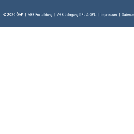
© 2026 ÖAP
AGB Fortbildung
AGB Lehrgang KPL & GPL
Impressum
Datensc