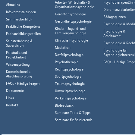
Arbeits-, Wirtschafts- &
Psychotherapeut:inn
Aktuelles
Organisationspsychologie
Diplomsozialarbeiter
Infoveranstaltungen
Gerontopsychologie
Pädagog:innen
Seminarüberblick
Gesundheitspsychologie
Psychologie & Mediz
Praktische Kompetenz
Kinder-, Jugend- und
Psychologie &
Familienpsychologie
Fachausbildungsstellen
Arbeitswelt
Klinische Psychologie
Selbsterfahrung &
Psychologie & Rech
Supervision
Mediation
Psychologie für
Fallstudie und
Notfallpsychologie
Psychologieinteressi
Projektarbeit
Psychotherapie
FAQs - Häufige Frag
Wissensprüfung
Rechtspsychologie
Kommissionelle
Abschlussprüfung
Sportpsychologie
FAQs - Häufige Fragen
Traumapsychologie
Dokumente
Umweltpsychologie
Links
Verkehrspsychologie
Kontakt
Biofeedback
Seminare Tools & Tipps
Seminare für Studierende