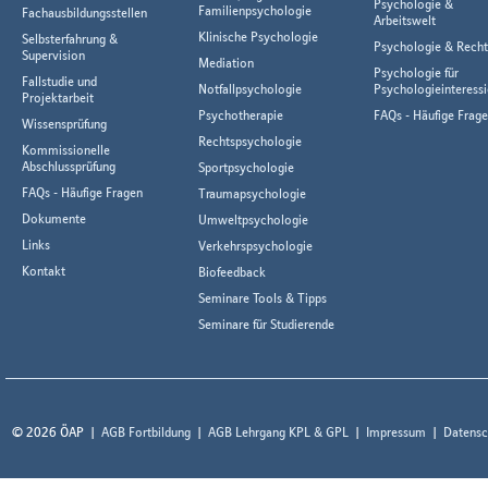
Psychologie &
Familienpsychologie
Fachausbildungsstellen
Arbeitswelt
Klinische Psychologie
Selbsterfahrung &
Psychologie & Rech
Supervision
Mediation
Psychologie für
Fallstudie und
Notfallpsychologie
Psychologieinteressi
Projektarbeit
Psychotherapie
FAQs - Häufige Frag
Wissensprüfung
Rechtspsychologie
Kommissionelle
Abschlussprüfung
Sportpsychologie
FAQs - Häufige Fragen
Traumapsychologie
Dokumente
Umweltpsychologie
Links
Verkehrspsychologie
Kontakt
Biofeedback
Seminare Tools & Tipps
Seminare für Studierende
© 2026 ÖAP
AGB Fortbildung
AGB Lehrgang KPL & GPL
Impressum
Datensc