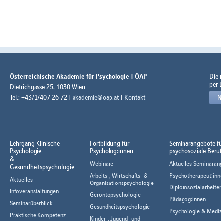
Österreichische Akademie für Psychologie | ÖAP
Die
per 
Dietrichgasse 25, 1030 Wien
Tel.: +43/1/407 26 72 |
akademie@oap.at
|
Kontakt
N
Lehrgang Klinische
Fortbildung für
Seminarangebote f
Psychologie
Psycholog:innen
psychosoziale Beru
&
Webinare
Aktuelles Seminaran
Gesundheitspsychologie
Arbeits-, Wirtschafts- &
Psychotherapeut:inn
Aktuelles
Organisationspsychologie
Diplomsozialarbeiter
Infoveranstaltungen
Gerontopsychologie
Pädagog:innen
Seminarüberblick
Gesundheitspsychologie
Psychologie & Mediz
Praktische Kompetenz
Kinder-, Jugend- und