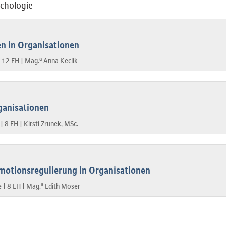
ychologie
en in Organisationen
a
|
12 EH |
Mag.
Anna Keclik
ganisationen
 |
8 EH |
Kirsti Zrunek, MSc.
motionsregulierung in Organisationen
a
e |
8 EH |
Mag.
Edith Moser