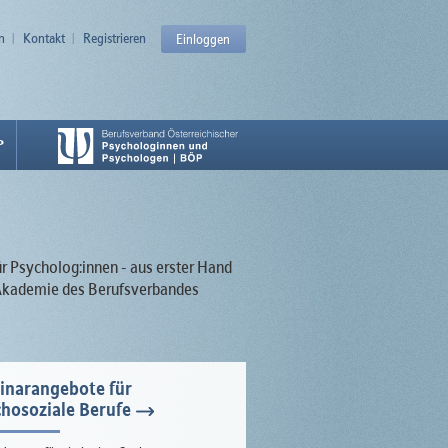
n
Kontakt
Registrieren
Einloggen
P
ür Psycholog:innen - aus erster Hand
r Akademie des Berufsverbandes
inarangebote für
hosoziale Berufe