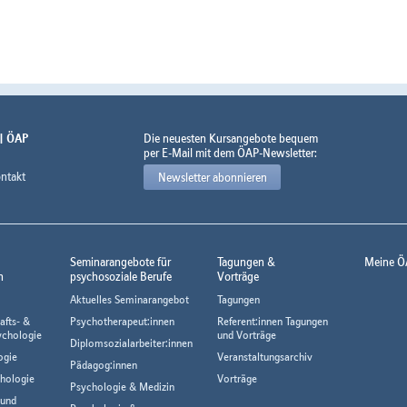
 | ÖAP
Die neuesten Kursangebote bequem
per E-Mail mit dem ÖAP-Newsletter:
ntakt
Newsletter abonnieren
Seminarangebote für
Tagungen &
Meine Ö
n
psychosoziale Berufe
Vorträge
Aktuelles Seminarangebot
Tagungen
afts- &
Psychotherapeut:innen
Referent:innen Tagungen
ychologie
und Vorträge
Diplomsozialarbeiter:innen
ogie
Veranstaltungsarchiv
Pädagog:innen
hologie
Vorträge
Psychologie & Medizin
 und