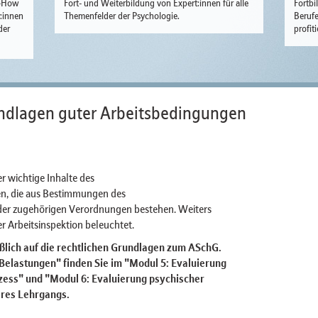
w-How
Fort- und Weiterbildung von Expert:innen für alle
Fortbi
r:innen
Themenfelder der Psychologie.
Berufe
der
profit
undlagen guter Arbeitsbedingungen
er wichtige Inhalte des
n, die aus Bestimmungen des
er zugehörigen Verordnungen bestehen. Weiters
r Arbeitsinspektion beleuchtet.
ßlich auf die rechtlichen Grundlagen zum ASchG.
elastungen" finden Sie im "Modul 5: Evaluierung
zess" und "Modul 6: Evaluierung psychischer
eres Lehrgangs.