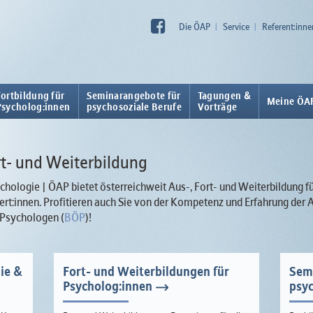
Die ÖAP
Service
Referent:inne
Fortbildung für
Seminarangebote für
Tagungen &
Meine ÖA
Psycholog:innen
psychosoziale Berufe
Vorträge
ort- und Weiterbildung
hologie | ÖAP bietet österreichweit Aus-, Fort- und Weiterbildung f
rt:innen. Profitieren auch Sie von der Kompetenz und Erfahrung de
 Psychologen (
BÖP
)!
ie &
Fort- und Weiterbildungen für
Sem
Psycholog:innen
psyc