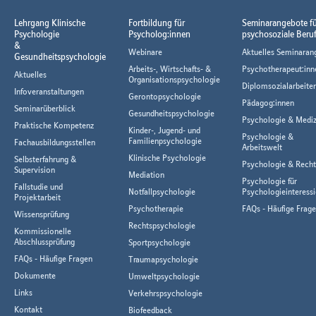
Lehrgang Klinische
Fortbildung für
Seminarangebote f
Psychologie
Psycholog:innen
psychosoziale Beru
&
Webinare
Aktuelles Seminaran
Gesundheitspsychologie
Arbeits-, Wirtschafts- &
Psychotherapeut:inn
Aktuelles
Organisationspsychologie
Diplomsozialarbeiter
Infoveranstaltungen
Gerontopsychologie
Pädagog:innen
Seminarüberblick
Gesundheitspsychologie
Psychologie & Mediz
Praktische Kompetenz
Kinder-, Jugend- und
Psychologie &
Familienpsychologie
Fachausbildungsstellen
Arbeitswelt
Klinische Psychologie
Selbsterfahrung &
Psychologie & Rech
Supervision
Mediation
Psychologie für
Fallstudie und
Notfallpsychologie
Psychologieinteressi
Projektarbeit
Psychotherapie
FAQs - Häufige Frag
Wissensprüfung
Rechtspsychologie
Kommissionelle
Abschlussprüfung
Sportpsychologie
FAQs - Häufige Fragen
Traumapsychologie
Dokumente
Umweltpsychologie
Links
Verkehrspsychologie
Kontakt
Biofeedback