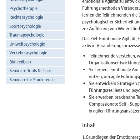
emotionale Agilität zu entwic
Führungsmethoden Veränderung
Psychotherapie
lernen die Teilnehmenden die
Rechtspsychologie
psychologischer Sicherheit u
Sportpsychologie
zur Auflösung von Widerständ
Traumapsychologie
Das Ziel: Emotionale Agilität,
Umweltpsychologie
aktiv in Veränderungsprozesse
Verkehrspsychologie
Teilnehmende verstehen, w
Biofeedback
Organisationsentwicklungsp
Sie lernen, emotionale Ambi
Seminare Tools & Tipps
nutzen, um agile Führungsp
Seminare für Studierende
Sie entwickeln Strategien z
Führungsresilienz und psyc
Sie erwerben praxisnahe T
Compassionate Self - Sup
in agilen Führungsansätzen
Inhalt
1.Grundlagen der Emotionsreg