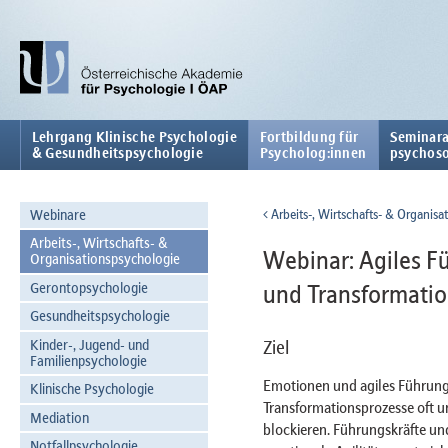
Lehrgang Klinische Psychologie
Fortbildung für
Seminara
& Gesundheitspsychologie
Psycholog:innen
psychoso
Webinare
Arbeits-, Wirtschafts- & Organisa
Arbeits-, Wirtschafts- &
Webinar: Agiles F
Organisationspsychologie
Gerontopsychologie
und Transformati
Gesundheitspsychologie
Kinder-, Jugend- und
Ziel
Familienpsychologie
Emotionen und agiles Führung
Klinische Psychologie
Transformationsprozesse oft u
Mediation
blockieren. Führungskräfte un
Notfallpsychologie