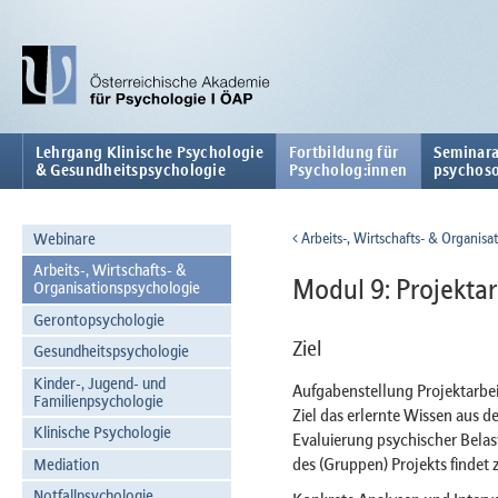
Lehrgang Klinische Psychologie
Fortbildung für
Seminara
& Gesundheitspsychologie
Psycholog:innen
psychoso
Webinare
Arbeits-, Wirtschafts- & Organisa
Arbeits-, Wirtschafts- &
Modul 9: Projektar
Organisationspsychologie
Gerontopsychologie
Ziel
Gesundheitspsychologie
Kinder-, Jugend- und
Aufgabenstellung Projektarbei
Familienpsychologie
Ziel das erlernte Wissen aus
Klinische Psychologie
Evaluierung psychischer Belas
des (Gruppen) Projekts findet 
Mediation
Notfallpsychologie