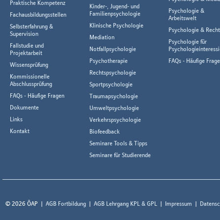
Praktische Kompetenz
Kinder-, Jugend- und
Psychologie &
Familienpsychologie
Fachausbildungsstellen
Arbeitswelt
Klinische Psychologie
Selbsterfahrung &
Psychologie & Rech
Supervision
Mediation
Psychologie für
Fallstudie und
Notfallpsychologie
Psychologieinteressi
Projektarbeit
Psychotherapie
FAQs - Häufige Frag
Wissensprüfung
Rechtspsychologie
Kommissionelle
Abschlussprüfung
Sportpsychologie
FAQs - Häufige Fragen
Traumapsychologie
Dokumente
Umweltpsychologie
Links
Verkehrspsychologie
Kontakt
Biofeedback
Seminare Tools & Tipps
Seminare für Studierende
© 2026 ÖAP
AGB Fortbildung
AGB Lehrgang KPL & GPL
Impressum
Datensc