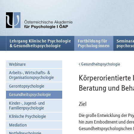
Lehrgang Klinische Psychologie
Fortbildung für
Seminara
& Gesundheitspsychologie
Psycholog:innen
psychoso
Webinare
Gesundheitspsychologie
Arbeits-, Wirtschafts- &
Körperorientierte 
Organisationspsychologie
Gerontopsychologie
Beratung und Beh
Gesundheitspsychologie
Kinder-, Jugend- und
Ziel
Familienpsychologie
Die große Entwicklung der Psy
Klinische Psychologie
hin zum Embodiment und dere
Mediation
Gesundheitspsychologischen Be
Notfallpsychologie