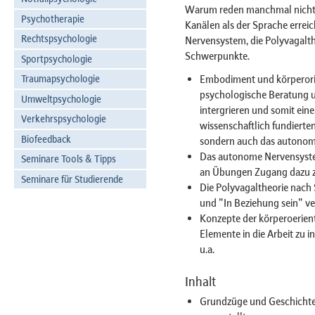
Warum reden manchmal nicht re
Psychotherapie
Kanälen als der Sprache errei
Rechtspsychologie
Nervensystem, die Polyvagalt
Schwerpunkte.
Sportpsychologie
Embodiment und körperorien
Traumapsychologie
psychologische Beratung u
Umweltpsychologie
intergrieren und somit ein
Verkehrspsychologie
wissenschaftlich fundierten
Biofeedback
sondern auch das autonome
Das autonome Nervensystem
Seminare Tools & Tipps
an Übungen Zugang dazu 
Seminare für Studierende
Die Polyvagaltheorie nach
und "In Beziehung sein" v
Konzepte der körperoerien
Elemente in die Arbeit zu i
u.a.
Inhalt
Grundzüge und Geschichte