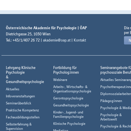
Österreichische Akademie für Psychologie | ÖAP
Die
per 
Dietrichgasse 25, 1030 Wien
Tel.: +43/1/407 26 72 |
akademie@oap.at
|
Kontakt
N
Lehrgang Klinische
Fortbildung für
Seminarangebote f
Psychologie
Psycholog:innen
psychosoziale Beru
&
Webinare
Aktuelles Seminaran
Gesundheitspsychologie
Arbeits-, Wirtschafts- &
Psychotherapeut:inn
Aktuelles
Organisationspsychologie
Diplomsozialarbeiter
Infoveranstaltungen
Gerontopsychologie
Pädagog:innen
Seminarüberblick
Gesundheitspsychologie
Psychologie & Mediz
Praktische Kompetenz
Kinder-, Jugend- und
Psychologie &
Familienpsychologie
Fachausbildungsstellen
Arbeitswelt
Klinische Psychologie
Selbsterfahrung &
Psychologie & Rech
Supervision
Mediation