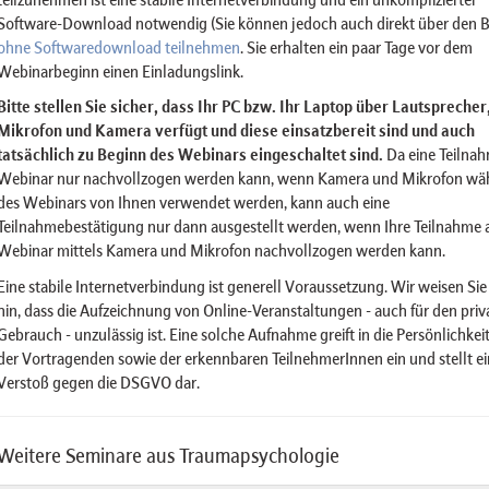
Software-Download notwendig (Sie können jedoch auch direkt über den 
ohne Softwaredownload teilnehmen
. Sie erhalten ein paar Tage vor dem
Webinarbeginn einen Einladungslink.
Bitte stellen Sie sicher, dass Ihr PC bzw. Ihr Laptop über Lautsprecher
Mikrofon und Kamera verfügt und diese einsatzbereit sind und auch
tatsächlich zu Beginn des Webinars eingeschaltet sind.
Da eine Teilna
Webinar nur nachvollzogen werden kann, wenn Kamera und Mikrofon wä
des Webinars von Ihnen verwendet werden, kann auch eine
Teilnahmebestätigung nur dann ausgestellt werden, wenn Ihre Teilnahme
Webinar mittels Kamera und Mikrofon nachvollzogen werden kann.
Eine stabile Internetverbindung ist generell Voraussetzung. Wir weisen Sie
hin, dass die Aufzeichnung von Online-Veranstaltungen - auch für den priv
Gebrauch - unzulässig ist. Eine solche Aufnahme greift in die Persönlichkei
der Vortragenden sowie der erkennbaren TeilnehmerInnen ein und stellt e
Verstoß gegen die DSGVO dar.
Weitere Seminare aus Traumapsychologie