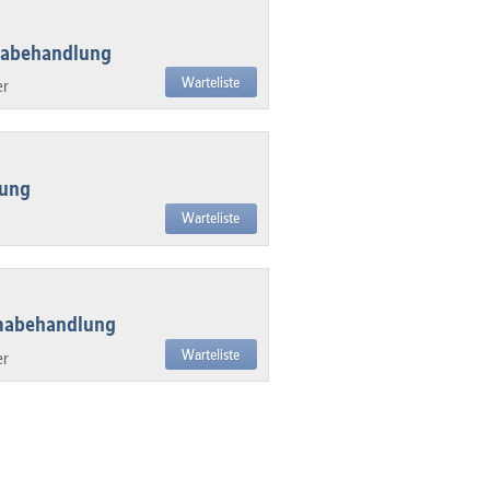
mabehandlung
Warteliste
er
lung
Warteliste
umabehandlung
Warteliste
er