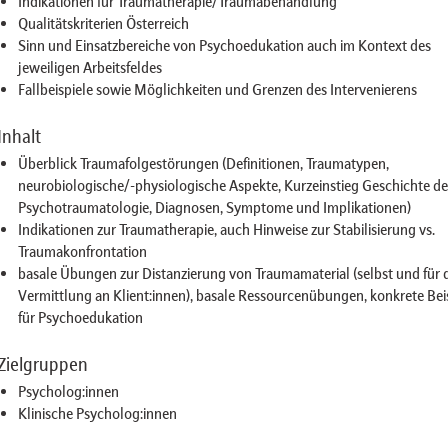
Indikationen für Traumatherapie/Traumabehandlung
Qualitätskriterien Österreich
Sinn und Einsatzbereiche von Psychoedukation auch im Kontext des
jeweiligen Arbeitsfeldes
Fallbeispiele sowie Möglichkeiten und Grenzen des Intervenierens
Inhalt
Überblick Traumafolgestörungen (Definitionen, Traumatypen,
neurobiologische/-physiologische Aspekte, Kurzeinstieg Geschichte de
Psychotraumatologie, Diagnosen, Symptome und Implikationen)
Indikationen zur Traumatherapie, auch Hinweise zur Stabilisierung vs.
Traumakonfrontation
basale Übungen zur Distanzierung von Traumamaterial (selbst und für 
Vermittlung an Klient:innen), basale Ressourcenübungen, konkrete Bei
für Psychoedukation
Zielgruppen
Psycholog:innen
Klinische Psycholog:innen