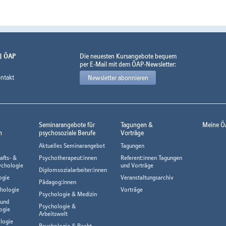
 | ÖAP
Die neuesten Kursangebote bequem
per E-Mail mit dem ÖAP-Newsletter:
ntakt
Newsletter abonnieren
Seminarangebote für
Tagungen &
Meine Ö
n
psychosoziale Berufe
Vorträge
Aktuelles Seminarangebot
Tagungen
afts- &
Psychotherapeut:innen
Referent:innen Tagungen
ychologie
und Vorträge
Diplomsozialarbeiter:innen
ogie
Veranstaltungsarchiv
Pädagog:innen
hologie
Vorträge
Psychologie & Medizin
 und
Psychologie &
ogie
Arbeitswelt
logie
Psychologie & Recht