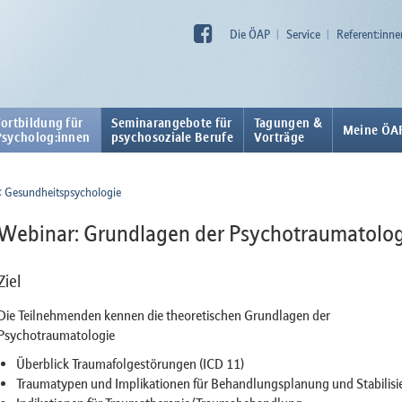
Die ÖAP
Service
Referent:inne
Fortbildung für
Seminarangebote für
Tagungen &
Meine ÖA
Psycholog:innen
psychosoziale Berufe
Vorträge
Gesundheitspsychologie
Webinar: Grundlagen der Psychotraumatologi
Ziel
Die Teilnehmenden kennen die theoretischen Grundlagen der
Psychotraumatologie
Überblick Traumafolgestörungen (ICD 11)
Traumatypen und Implikationen für Behandlungsplanung und Stabilisi