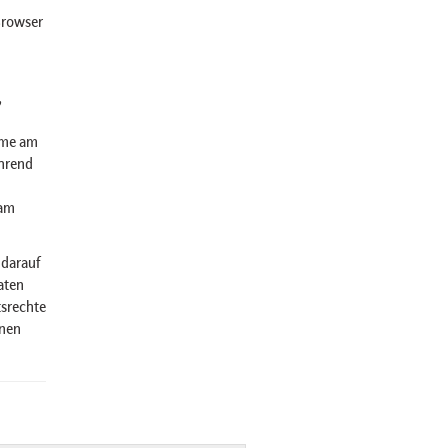
Browser
,
hme am
hrend
 am
 darauf
aten
tsrechte
inen