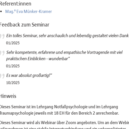
Referent:innen
a
Mag.
Eva Münker-Kramer
Feedback zum Seminar
Ein tolles Seminar, sehr anschaulich und lebendig gestaltet vielen Dank
01/2025
Sehr kompetente, erfahrene und empathische Vortragende mit viel
praktischen Einblicken - wunderbar“
01/2025
Es war absolut großartig!“
10/2025
Hinweis
Dieses Seminar ist im Lehrgang Notfallpsychologie und im Lehrgang
Traumapsychologie jeweils mit 18 EH für den Bereich 2 anrechenbar.
Dieses Seminar wird als Webinar über Zoom angeboten. Um an dem Webi
teilzunehmen ist eine stabile Internetverbindung und ein unkomplizierter